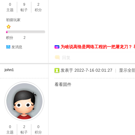
0
9
2
主题
帖子
积分
初级玩家
积分
2
为啥说高恪是网络工程的一把屠龙刀？ 
发消息
O
回复
john1
发表于 2022-7-16 02:01:27
|
显示全
看看固件
U
0
2
0
主题
帖子
积分