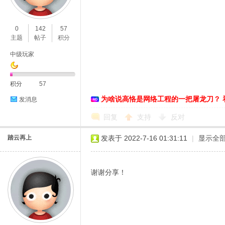
O
0
142
57
主题
帖子
积分
中级玩家
积分
57
为啥说高恪是网络工程的一把屠龙刀？ 
发消息
C
回复
支持
反对
踏云再上
发表于 2022-7-16 01:31:11
|
显示全
谢谢分享！
L