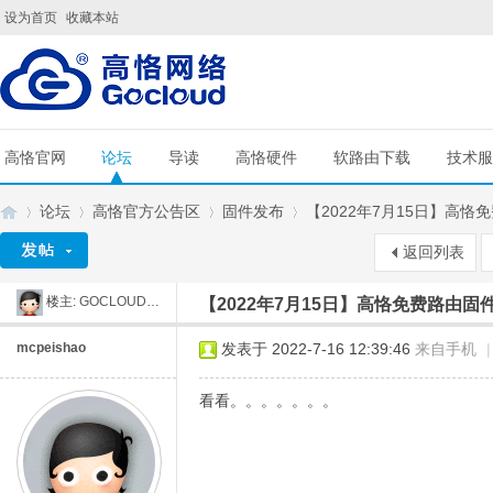
设为首页
收藏本站
高恪官网
论坛
导读
高恪硬件
软路由下载
技术服
论坛
高恪官方公告区
固件发布
【2022年7月15日】高恪免费路
返回列表
楼主:
GOCLOUD刘工
【2022年7月15日】高恪免费路由固件4
G
»
›
›
›
mcpeishao
发表于 2022-7-16 12:39:46
来自手机
|
看看。。。。。。。