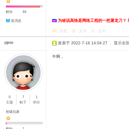
积分
46
为啥说高恪是网络工程的一把屠龙刀？ 
发消息
恪
回复
支持
反对
yjjsto
发表于 2022-7-16 14:04:27
|
显示全
牛啊，
网
0
7
1
主题
帖子
积分
初级玩家
积分
1