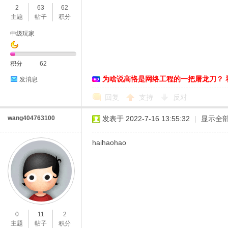
2
63
62
主题
帖子
积分
中级玩家
积分
62
为啥说高恪是网络工程的一把屠龙刀？ 
发消息
O
回复
支持
反对
wang404763100
发表于 2022-7-16 13:55:32
|
显示全
haihaohao
U
0
11
2
主题
帖子
积分