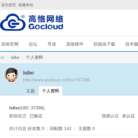
设为首页
收藏本站
高恪官网
论坛
导读
高恪硬件
软路由下载
技术
lsllxr
个人资料
lsllxr
http://www.gocloud.cn/bbs/?37396
G
›
›
主题
个人资料
lsllxr
(UID: 37396)
邮箱状态
已验证
视频认证
未认证
统计信息
好友数 0
|
回帖数 142
|
主题数 0