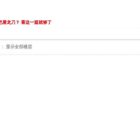
把屠龙刀？ 看这一篇就够了
|
显示全部楼层