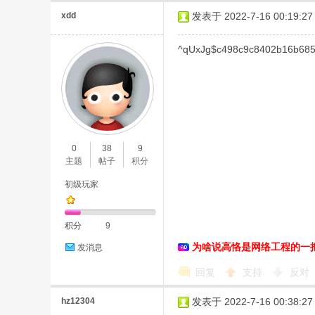
xdd
发表于 2022-7-16 00:19:27
^qUxJg$c498c9c8402b16b685
0
38
9
主题
帖子
积分
初级玩家
积分
9
为啥说高恪是网络工程的一
发消息
回复
支持
反对
hz12304
发表于 2022-7-16 00:38:27