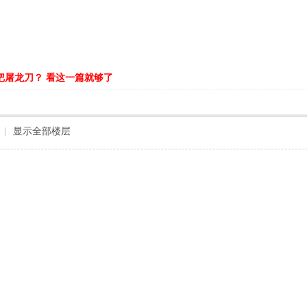
把屠龙刀？ 看这一篇就够了
|
显示全部楼层