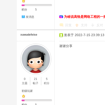
积分
5
为啥说高恪是网络工程的一
发消息
恪
回复
支持
反对
xuwudefeise
发表于 2022-7-15 23:39:13
谢谢分享
网
0
21
5
主题
帖子
积分
初级玩家
积分
5