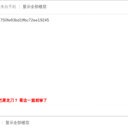
来自手机
|
显示全部楼层
750fe83bd1ffbc72ee19245
把屠龙刀？ 看这一篇就够了
|
显示全部楼层