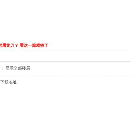
把屠龙刀？ 看这一篇就够了
|
显示全部楼层
云下载地址