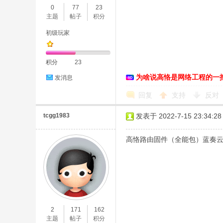
0
77
23
主题
帖子
积分
初级玩家
积分
23
为啥说高恪是网络工程的一
发消息
O
回复
支持
反对
tcgg1983
发表于 2022-7-15 23:34:28
高恪路由固件（全能包）蓝奏
U
2
171
162
主题
帖子
积分