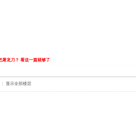
把屠龙刀？ 看这一篇就够了
|
显示全部楼层