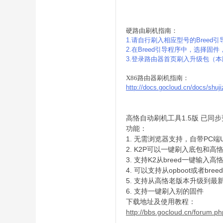
硬路由刷机指南：
1.请自行刷入相应型号的Breed
2.在
Breed引导程序中，选择固
3.登录路由器首页刷入升级包（本版块每
X86路由器刷机指南：
http://docs.gocloud.cn/docs/shu
1.5版 已
高恪自动刷机工具
功能：
1.
PC端
无需浏览器支持，自带
2. K2P可以一键刷入底包和
3.
K2从breed一键输入高
支持
4. 可以支持从opboot或者bree
5. 支持从高恪老版本升级到最
6. 支持一键刷入别的固件
下载地址及
使用教程：
http://bbs.gocloud.cn/forum