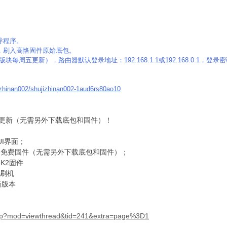
引导程序。
件，刷入高恪固件原始底包。
周五更新），路由器默认登录地址：192.168.1.1或192.168.0.1，登录密码
jizhinan002/shujizhinan002-1aud6rs80ao10
同步更新（无需另外下载底包和固件）！
UI界面；
高恪免费固件（无需另外下载底包和固件）；
恪K2固件
d刷机
新版本
.php?mod=viewthread&tid=241&extra=page%3D1