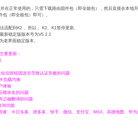
，并在正常使用的，只需下载路由固件包（即全能包），然后直接在本地
件包（即全能包）即可）。
适配到K2， 所以， K2、K1暂停更新。
最新稳定版版本号为V5.2.2
2.x为老界面稳定版本。
主要更新：
能
面发送短信按钮因连击导致认证失败的问题
网卡负载均衡
户体验
示模块名的问题
有正确翻译的问题
查询功能
管家、今日头条、拼多多、快手、微信、支付宝、MIUI、高德地图、华为