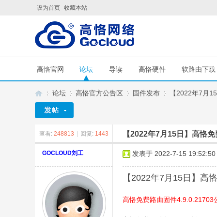
设为首页
收藏本站
高恪官网
论坛
导读
高恪硬件
软路由下载
论坛
高恪官方公告区
固件发布
【2022年7月1
【2022年7月15日】高恪免
查看:
248813
|
回复:
1443
G
»
›
›
›
GOCLOUD刘工
发表于 2022-7-15 19:52:50
【
2022年7月15日】高
4.9.0.21
高恪免费路由固件