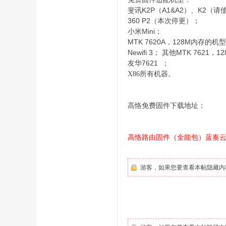
K2P（A1&A2）、K2（请使
斐讯
360 P2（本次停更）；
Mini；
小米
MTK 7620A，128M内存的机
Newifi 3
MTK 7621，
；
其他
7621
友华
；
X86所有机器。
O
高恪免费固件下载地址：
高恪路由固件（全能包）蓝奏
游客，如果您要查看本帖隐藏内
U