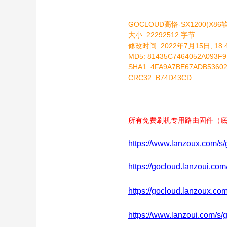
络
GOCLOUD高恪-SX1200(X86软
大小: 22292512 字节
修改时间: 2022年7月15日, 18:4
MD5: 81435C7464052A093F
SHA1: 4FA9A7BE67ADB5360
CRC32: B74D43CD
所有免费刷机专用路由固件（底
https://www.lanzoux.com/s
https://gocloud.lanzoui.com
https://gocloud.lanzoux.co
https://www.lanzoui.com/s/