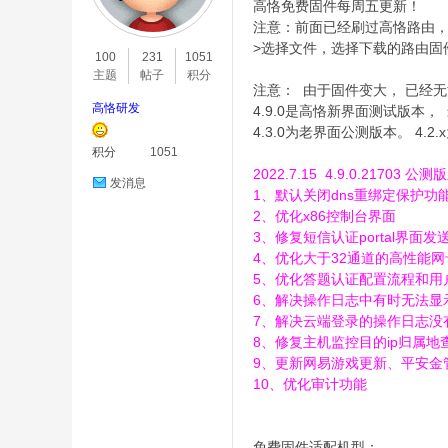
高恪免费固件每周五更新！
注意：前面已经刷过高恪路由
O
>选择文件，选择下载的路由固
100
231
1051
主题
帖子
积分
注意： 由于固件变大， 已经无法
高恪研发
4.9.0是高恪新界面测试版本， 
4.3.0为老界面公测版本。 4.
积分
1051
2022.7.15 4.9.0.21703 公测版
发消息
1、默认关闭dns重绑定保护功
2、优化x86控制台界面
C
3、修复短信认证portal界
4、优化大于32通道的高性能
5、优化答题认证配置流程和用
6、
解决操作日志中有时无法显
7、解决云端登录的操作日志没
8、修复主机监控目的ip归属地
9、更新网易游戏更新、平安金
10、优化审计功能
L
免费固件适配机型：