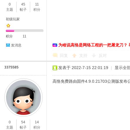
0
45
11
主题
帖子
积分
初级玩家
积分
11
为啥说高恪是网络工程的一把屠龙刀？ 
发消息
O
回复
支持
反对
3375585
发表于 2022-7-15 22:01:19
|
显示全
高恪免费路由固件4.9.0.21703公测版发布
U
0
54
14
主题
帖子
积分