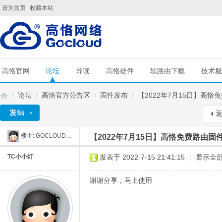
设为首页
收藏本站
高恪官网
论坛
导读
高恪硬件
软路由下载
技术服
论坛
高恪官方公告区
固件发布
【2022年7月15日】高恪免费路
楼主:
GOCLOUD刘工
【2022年7月15日】高恪免费路由固件4
G
»
›
›
›
TC小小灯
发表于 2022-7-15 21:41:15
|
显示全
谢谢分享，马上使用