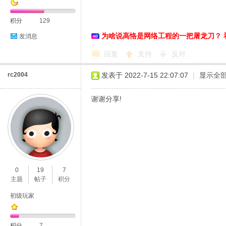
积分
129
为啥说高恪是网络工程的一把屠龙刀？ 
发消息
恪
回复
支持
反对
rc2004
发表于 2022-7-15 22:07:07
|
显示全
谢谢分享!
网
0
19
7
主题
帖子
积分
初级玩家
积分
7