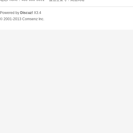
Powered by
Discuz!
X3.4
© 2001-2013
Comsenz Inc.
O
U