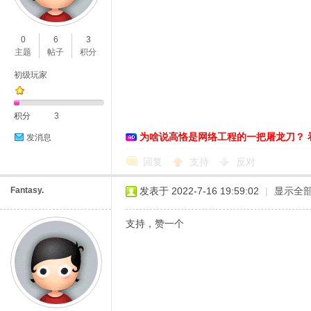
O
0
6
3
主题
帖子
积分
初级玩家
积分
3
为啥说高恪是网络工程的一把屠龙刀？ 
发消息
C
回复
支持
反对
Fantasy.
发表于 2022-7-16 19:59:02
|
显示全
支持，赞一个
L