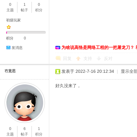
0
1
0
主题
帖子
积分
初级玩家
积分
0
为啥说高恪是网络工程的一把屠龙刀？ 
发消息
O
回复
支持
反对
冇意思
发表于 2022-7-16 20:12:34
|
显示全
好久没来了，
U
0
6
1
主题
帖子
积分