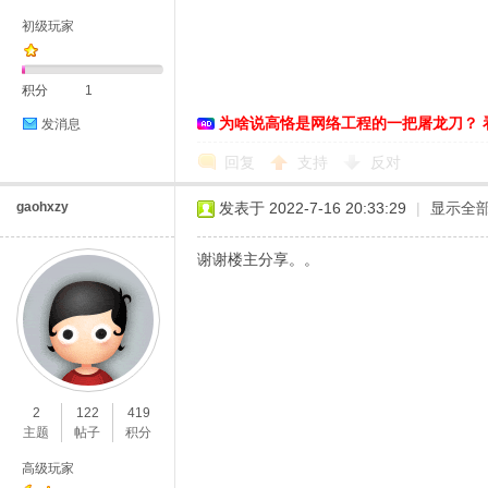
初级玩家
积分
1
为啥说高恪是网络工程的一把屠龙刀？ 
发消息
D
回复
支持
反对
gaohxzy
发表于 2022-7-16 20:33:29
|
显示全
谢谢楼主分享。。
高
2
122
419
主题
帖子
积分
高级玩家