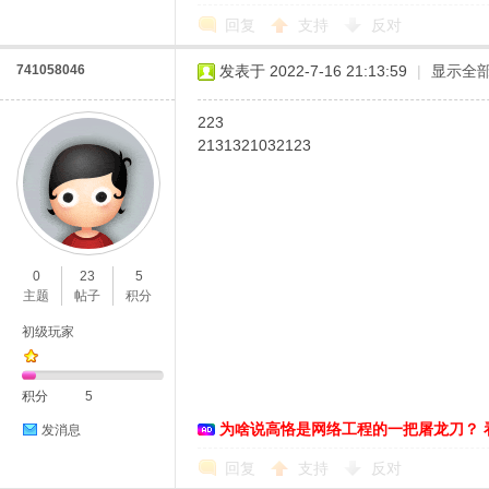
回复
支持
反对
741058046
发表于 2022-7-16 21:13:59
|
显示全
223
2131321032123
0
23
5
主题
帖子
积分
初级玩家
积分
5
为啥说高恪是网络工程的一把屠龙刀？ 
发消息
回复
支持
反对