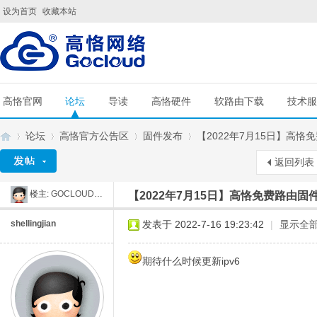
设为首页
收藏本站
高恪官网
论坛
导读
高恪硬件
软路由下载
技术服
论坛
高恪官方公告区
固件发布
【2022年7月15日】高恪免费路
返回列表
楼主:
GOCLOUD刘工
【2022年7月15日】高恪免费路由固件4
G
»
›
›
›
shellingjian
发表于 2022-7-16 19:23:42
|
显示全
期待什么时候更新ipv6