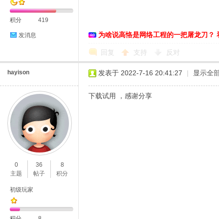
积分
419
为啥说高恪是网络工程的一把屠龙刀？ 
发消息
恪
回复
支持
反对
hayison
发表于 2022-7-16 20:41:27
|
显示全
下载试用 ，感谢分享
网
0
36
8
主题
帖子
积分
初级玩家
积分
8