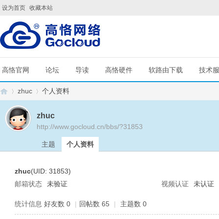
设为首页
收藏本站
高恪官网
论坛
导读
高恪硬件
软路由下载
技术
zhuc
个人资料
zhuc
http://www.gocloud.cn/bbs/?31853
G
›
›
主题
个人资料
zhuc
(UID: 31853)
邮箱状态
未验证
视频认证
未认证
统计信息
好友数 0
|
回帖数 65
|
主题数 0