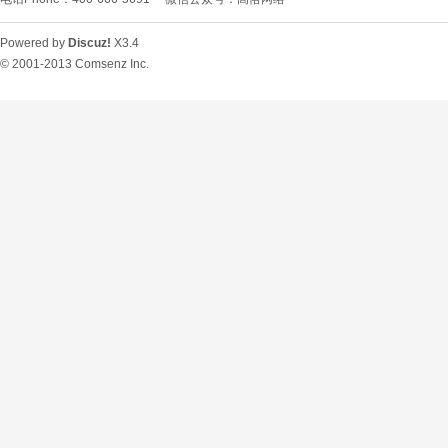
Powered by
Discuz!
X3.4
© 2001-2013
Comsenz Inc.
O
U