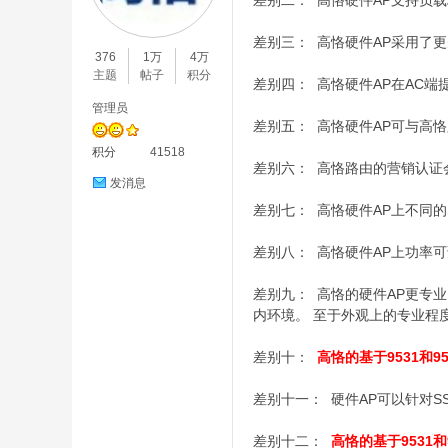
差别二： 高恪硬件AP支持负载均
O
差别三： 高恪硬件AP采用了更
376
1万
4万
主题
帖子
积分
差别四： 高恪硬件AP在AC端
管理员
差别五： 高恪硬件AP可与高恪
积分
41518
差别六： 高恪路由的营销认证会
发消息
差别七： 高恪硬件AP上不同的
C
差别八： 高恪硬件AP上功率可
差别九： 高恪的硬件AP更专业
内环境。 至于外观上的专业程
差别十：
高恪的基于9531和
差别十一： 硬件AP可以针对S
L
差别十二：
高恪的基于9531