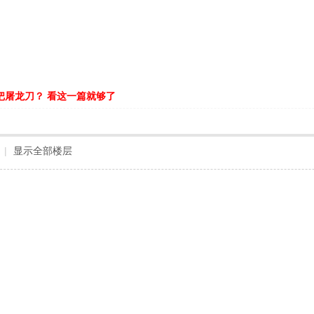
把屠龙刀？ 看这一篇就够了
|
显示全部楼层