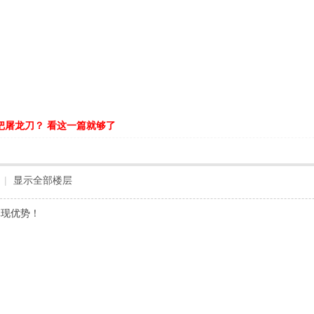
把屠龙刀？ 看这一篇就够了
|
显示全部楼层
体现优势！