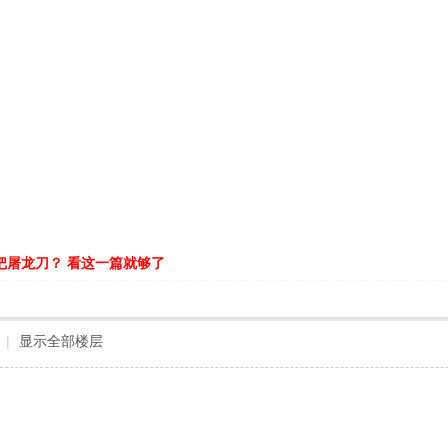
把屠龙刀？ 看这一篇就够了
|
显示全部楼层