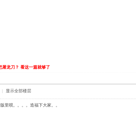
把屠龙刀？ 看这一篇就够了
|
显示全部楼层
费版里呗。。。。造福下大家。。