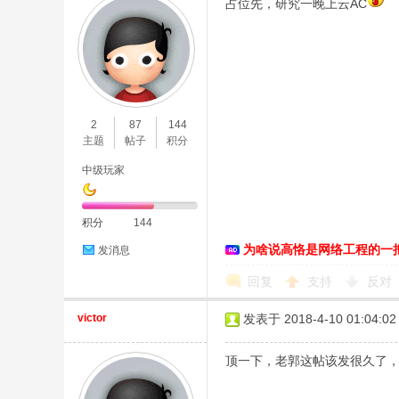
占位先，研究一晚上云AC
D
2
87
144
主题
帖子
积分
中级玩家
积分
144
为啥说高恪是网络工程的一
发消息
回复
支持
反对
高
victor
发表于 2018-4-10 01:04:02
顶一下，老郭这帖该发很久了，