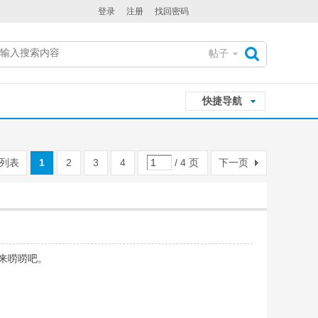
登录
注册
找回密码
帖子
搜
快捷导航
索
列表
1
2
3
4
/ 4 页
下一页
我来唠唠吧。