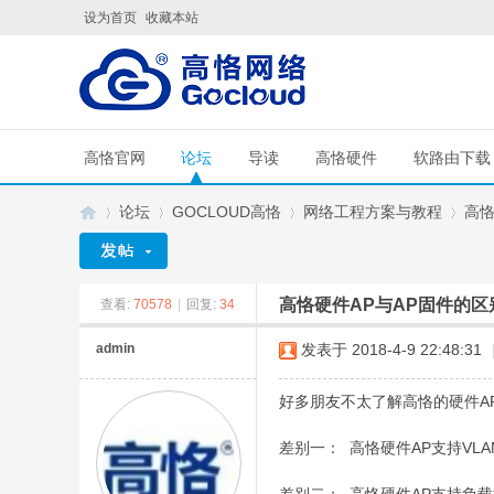
设为首页
收藏本站
高恪官网
论坛
导读
高恪硬件
软路由下载
论坛
GOCLOUD高恪
网络工程方案与教程
高恪
高恪硬件AP与AP固件的区
查看:
70578
|
回复:
34
G
»
›
›
›
admin
发表于 2018-4-9 22:48:31
好多朋友不太了解高恪的硬件AP
差别一： 高恪硬件AP支持VLA