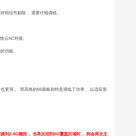
支持弱信号剔除， 需要仔细调校。
高恪云AC对接。
须的功能。
力也更强， 而高恪的86面板则特意调低了功率， 以适应室
连接到2.4G频段， 当再次回到5G覆盖区域时， 则会再次主