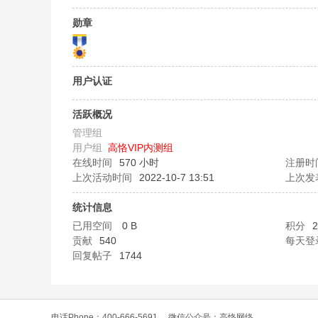
O
勋章
用户认证
活跃概况
管理组
用户组
高恪VIP内测组
C
在线时间
570 小时
注册时
上次活动时间
2022-10-7 13:51
上次发
统计信息
已用空间
0 B
积分
2
贡献
540
每天登
回复帖子
1744
L
电话Phone：400-666-5691
微信公众号：高恪网络