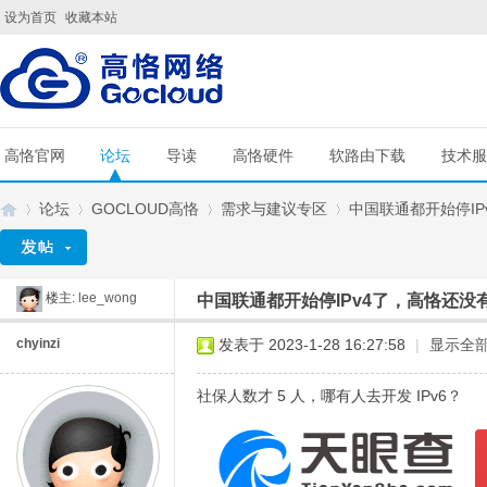
设为首页
收藏本站
高恪官网
论坛
导读
高恪硬件
软路由下载
技术服
论坛
GOCLOUD高恪
需求与建议专区
中国联通都开始停IPv4
楼主:
lee_wong
中国联通都开始停IPv4了，高恪还没有
G
»
›
›
›
chyinzi
发表于 2023-1-28 16:27:58
|
显示全
社保人数才 5 人，哪有人去开发 IPv6？