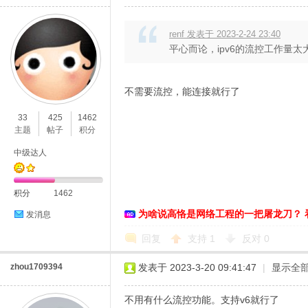
renf 发表于 2023-2-24 23:40
平心而论，ipv6的流控工作量太
不需要流控，能连接就行了
33
425
1462
主题
帖子
积分
中级达人
积分
1462
为啥说高恪是网络工程的一把屠龙刀？ 
发消息
回复
支持
1
反对
0
zhou1709394
发表于 2023-3-20 09:41:47
|
显示全
不用有什么流控功能。支持v6就行了