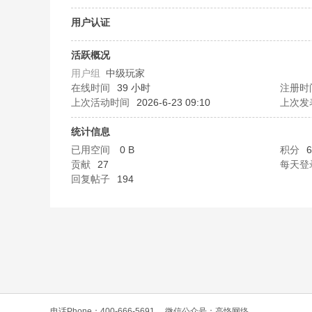
O
用户认证
活跃概况
用户组
中级玩家
在线时间
39 小时
注册时
上次活动时间
2026-6-23 09:10
上次发
统计信息
已用空间
0 B
积分
6
C
贡献
27
每天登
回复帖子
194
L
电话Phone：400-666-5691
微信公众号：高恪网络