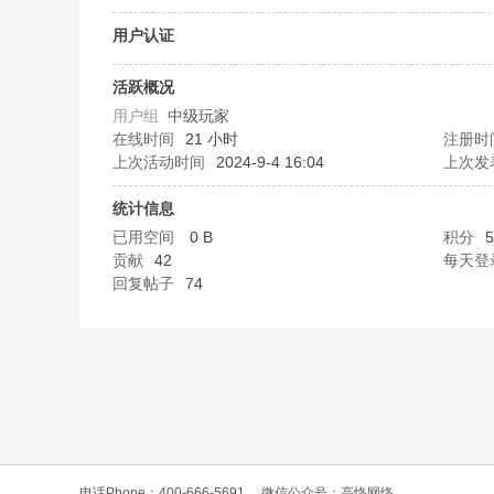
O
用户认证
活跃概况
用户组
中级玩家
在线时间
21 小时
注册时
上次活动时间
2024-9-4 16:04
上次发
统计信息
已用空间
0 B
积分
5
C
贡献
42
每天登
回复帖子
74
L
电话Phone：400-666-5691
微信公众号：高恪网络