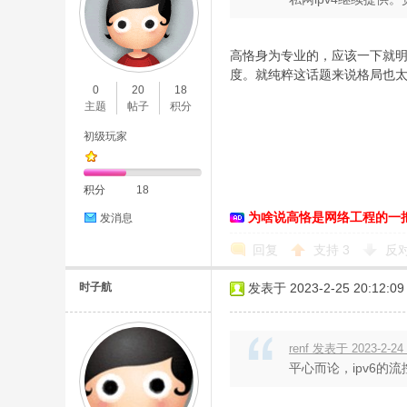
高恪身为专业的，应该一下就
度。就纯粹这话题来说格局也
0
20
18
主题
帖子
积分
D
初级玩家
积分
18
为啥说高恪是网络工程的一
发消息
回复
支持
3
反
时子航
发表于 2023-2-25 20:12:09
高
renf 发表于 2023-2-24 
平心而论，ipv6的