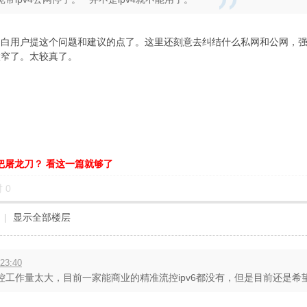
明白用户提这个问题和建议的点了。这里还刻意去纠结什么私网和公网，
太窄了。太较真了。
把屠龙刀？ 看这一篇就够了
对
0
|
显示全部楼层
23:40
流控工作量太大，目前一家能商业的精准流控ipv6都没有，但是目前还是希望能