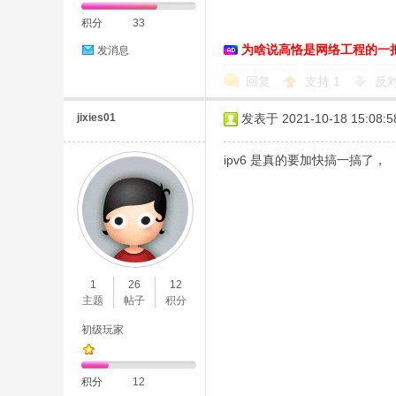
积分
33
为啥说高恪是网络工程的一
发消息
回复
支持
1
反
jixies01
发表于 2021-10-18 15:08:5
ipv6 是真的要加快搞一搞了，
1
26
12
主题
帖子
积分
初级玩家
积分
12