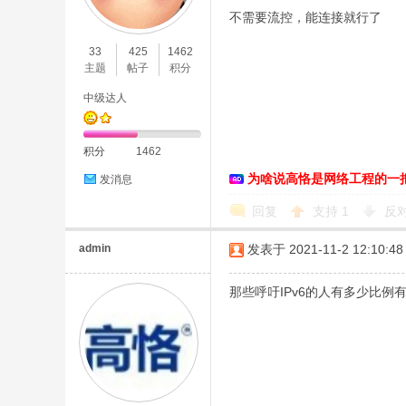
不需要流控，能连接就行了
33
425
1462
主题
帖子
积分
恪
中级达人
积分
1462
为啥说高恪是网络工程的一
发消息
回复
支持
1
反
admin
发表于 2021-11-2 12:10:48
网
那些呼吁IPv6的人有多少比例