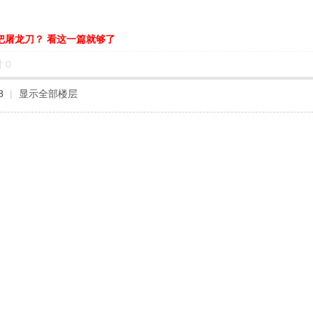
把屠龙刀？ 看这一篇就够了
对
0
8
|
显示全部楼层