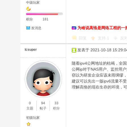
中级玩家
积分
181
为啥说高恪是网络工程的一
发消息
回复
支持
1
反
lcsuper
发表于 2021-10-18 15:29:0
随着ipv4公网地址的枯竭，
公网ip对于NAS用户、监控用
窃以为研发企业应该未雨绸缪
建议可以先出一版ipv6流量
理解高恪的现在生存的环境，
0
94
33
主题
帖子
积分
初级玩家