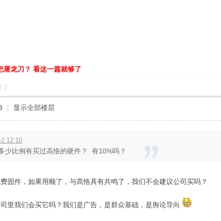
把屠龙刀？ 看这一篇就够了
对
1
3
|
显示全部楼层
2 12:10
有多少比例有买过高恪的硬件？ 有10%吗？
免费固件，如果用顺了，与髙恪具有共鸣了，我们不会建议公司买吗？
公司里我们会买它吗？我们是广告，是群众基础，是舆论导向