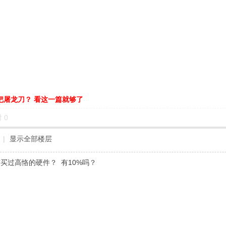
把屠龙刀？ 看这一篇就够了
对
0
|
显示全部楼层
有买过高恪的硬件？ 有10%吗？