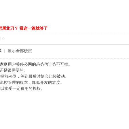
把屠龙刀？ 看这一篇就够了
对
0
4
|
显示全部楼层
全国家庭用户关停公网的趋势估计势不可挡。
户还是很需要的。
，提前占位，等到最后时刻会比较被动。
不受流控管理的版本，降低开发的难度。
可以接受一定费用的授权。