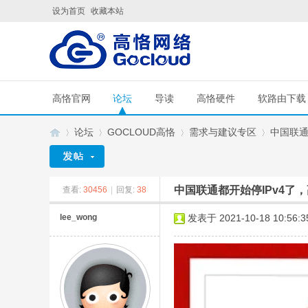
设为首页
收藏本站
高恪官网
论坛
导读
高恪硬件
软路由下载
论坛
GOCLOUD高恪
需求与建议专区
中国联通都
中国联通都开始停IPv4了，
查看:
30456
|
回复:
38
G
»
›
›
›
lee_wong
发表于 2021-10-18 10:56:3