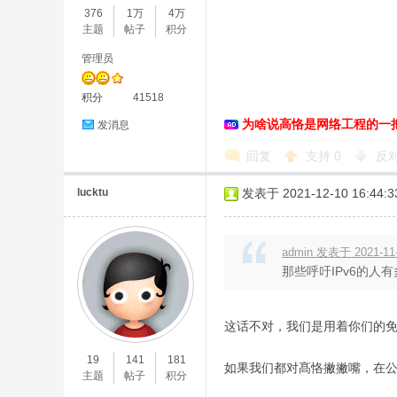
376
1万
4万
主题
帖子
积分
络
管理员
积分
41518
为啥说高恪是网络工程的一
发消息
回复
支持
0
反
lucktu
发表于 2021-12-10 16:44:3
admin 发表于 2021-11-
那些呼吁IPv6的人
这话不对，我们是用着你们的
19
141
181
如果我们都对髙恪撇撇嘴，在
主题
帖子
积分