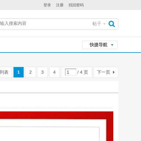
登录
注册
找回密码
帖子
搜
快捷导航
索
列表
1
2
3
4
/ 4 页
下一页