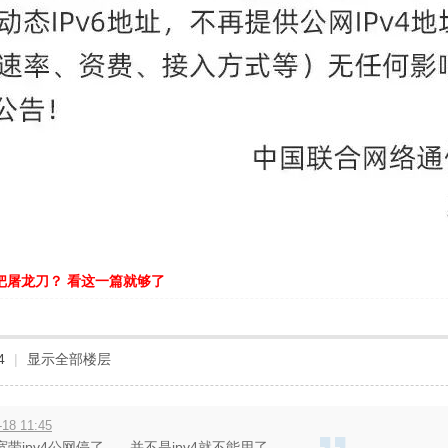
把屠龙刀？ 看这一篇就够了
4
|
显示全部楼层
18 11:45
宽带ipv4公网停了。 并不是ipv4就不能用了。