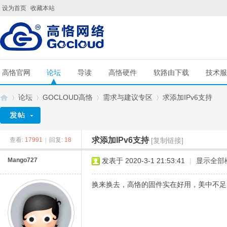
设为首页
收藏本站
高恪官网
论坛
导读
高恪硬件
软路由下载
技术服
论坛
GOCLOUD高恪
需求与建议专区
求添加IPv6支持
求添加IPv6支持
查看:
17991
|
回复:
18
[复制链接]
G
»
›
›
›
Mango727
发表于 2020-3-1 21:53:41
|
显示全部
换来换去，高恪的固件实在好用，美中不足的