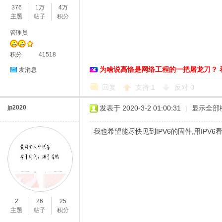
376
1万
4万
主题
帖子
积分
管理员
积分
41518
为啥说高恪是网络工程的一把屠龙刀？ 
发消息
回复
支持
1
反对
0
O
jp2020
发表于 2020-3-2 01:00:31
|
显示全部
我也希望能尽快见到IPV6的固件,用IPV
U
2
26
25
主题
帖子
积分