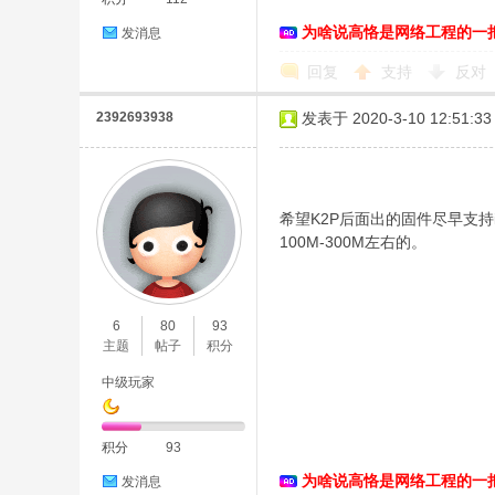
为啥说高恪是网络工程的一
发消息
络
回复
支持
反对
2392693938
发表于 2020-3-10 12:51:33
希望K2P后面出的固件尽早支
100M-300M左右的。
6
80
93
主题
帖子
积分
中级玩家
积分
93
为啥说高恪是网络工程的一
发消息