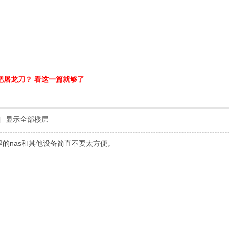
把屠龙刀？ 看这一篇就够了
|
显示全部楼层
问家里的nas和其他设备简直不要太方便。