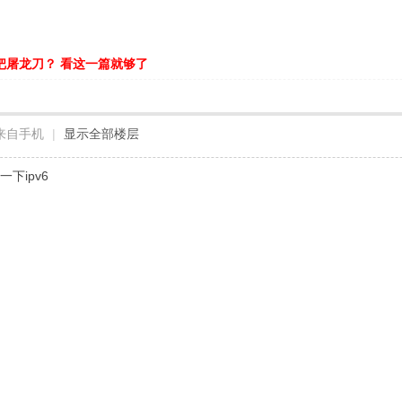
把屠龙刀？ 看这一篇就够了
来自手机
|
显示全部楼层
一下ipv6