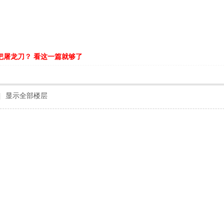
把屠龙刀？ 看这一篇就够了
|
显示全部楼层