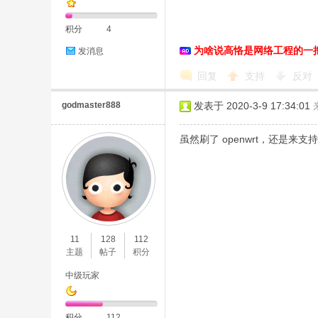
积分
4
为啥说高恪是网络工程的一
发消息
恪
回复
支持
反对
godmaster888
发表于 2020-3-9 17:34:01
虽然刷了 openwrt，还是来支持
网
11
128
112
主题
帖子
积分
中级玩家
积分
112