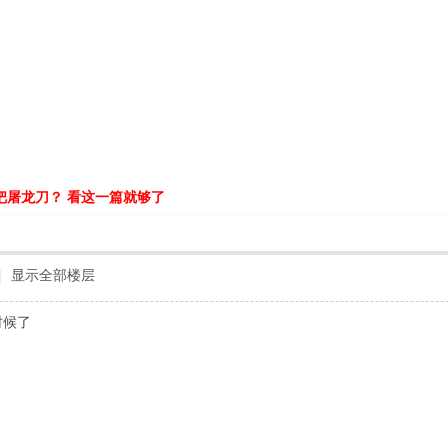
把屠龙刀？ 看这一篇就够了
|
显示全部楼层
时候了