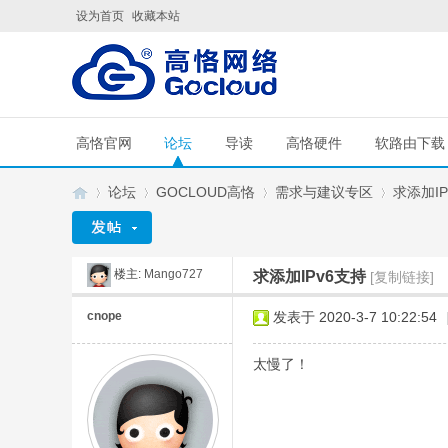
设为首页
收藏本站
高恪官网
论坛
导读
高恪硬件
软路由下载
论坛
GOCLOUD高恪
需求与建议专区
求添加IP
楼主:
Mango727
求添加IPv6支持
[复制链接]
G
»
›
›
›
cnope
发表于 2020-3-7 10:22:54
太慢了！