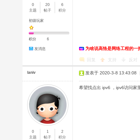
0
20
6
主题
帖子
积分
初级玩家
积分
6
为啥说高恪是网络工程的一
发消息
O
回复
支持
反对
laniv
发表于 2020-3-8 13:43:08
希望找点出 ipv6 ，ipv6访
U
0
1
2
主题
帖子
积分