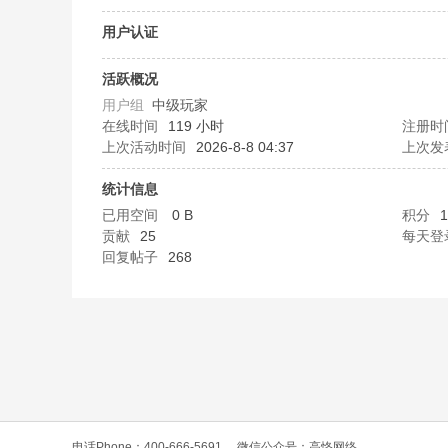
O
用户认证
活跃概况
用户组
中级玩家
在线时间
119 小时
注册时
上次活动时间
2026-8-8 04:37
上次发
统计信息
已用空间
0 B
积分
1
C
贡献
25
每天登
回复帖子
268
L
电话Phone：400-666-5691
微信公众号：高恪网络