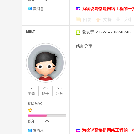
为啥说高恪是网络工程的一
发消息
络
回复
支持
反对
MilkT
发表于 2022-5-7 08:46:46
感谢分享
2
45
25
主题
帖子
积分
初级玩家
积分
25
为啥说高恪是网络工程的一
发消息