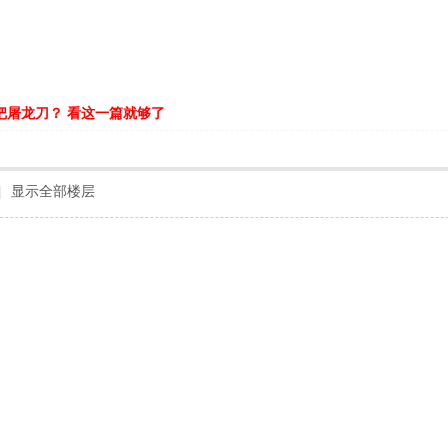
把屠龙刀？ 看这一篇就够了
|
显示全部楼层