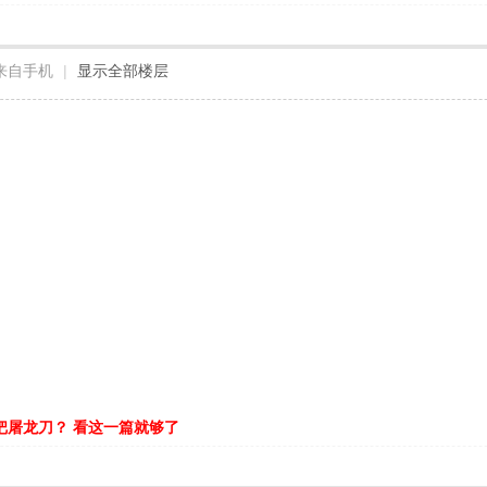
来自手机
|
显示全部楼层
把屠龙刀？ 看这一篇就够了