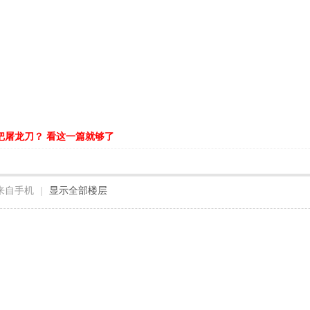
把屠龙刀？ 看这一篇就够了
来自手机
|
显示全部楼层