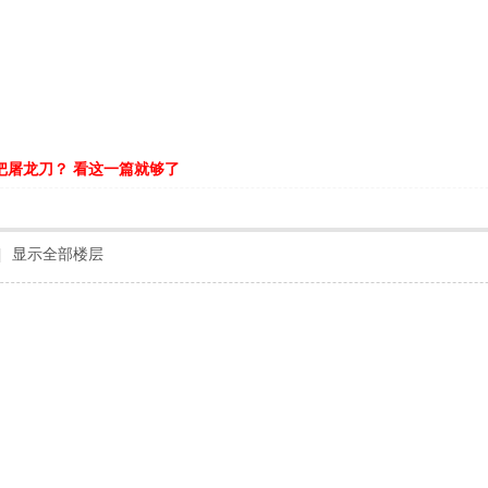
把屠龙刀？ 看这一篇就够了
|
显示全部楼层