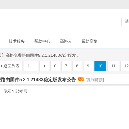
技术服务
帮助中心
高恪云
帮助高恪
日】高恪免费路由固件5.2.1.21483稳定版发 ...
返回列表
1 ...
6
7
8
9
10
11
12
路由固件5.2.1.21483稳定版发布公告
[复制链接]
|
显示全部楼层