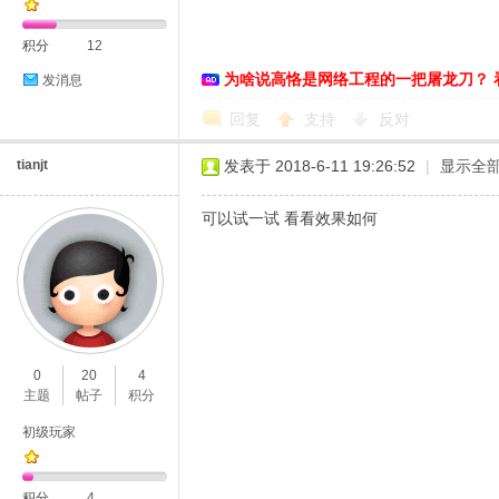
积分
12
为啥说高恪是网络工程的一把屠龙刀？ 
发消息
恪
回复
支持
反对
tianjt
发表于 2018-6-11 19:26:52
|
显示全
可以试一试 看看效果如何
网
0
20
4
主题
帖子
积分
初级玩家
积分
4