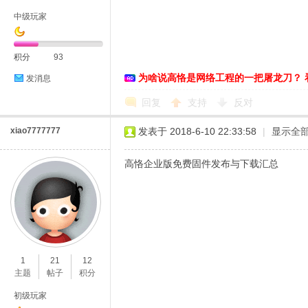
中级玩家
积分
93
为啥说高恪是网络工程的一把屠龙刀？ 
发消息
D
回复
支持
反对
xiao7777777
发表于 2018-6-10 22:33:58
|
显示全
高恪企业版免费固件发布与下载汇总
高
1
21
12
主题
帖子
积分
初级玩家