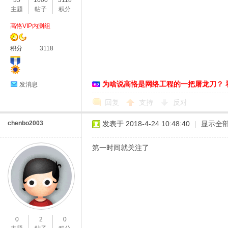
35
1000
3118
主题
帖子
积分
高恪VIP内测组
积分
3118
为啥说高恪是网络工程的一把屠龙刀？ 
发消息
O
回复
支持
反对
chenbo2003
发表于 2018-4-24 10:48:40
|
显示全
第一时间就关注了
U
0
2
0