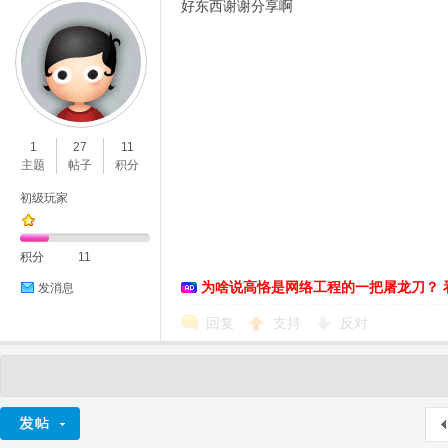
好东西谢谢分享啊
1
27
11
主题
帖子
积分
初级玩家
积分
11
为啥说高恪是网络工程的一把屠龙刀？ 
发消息
回复
支持
反对