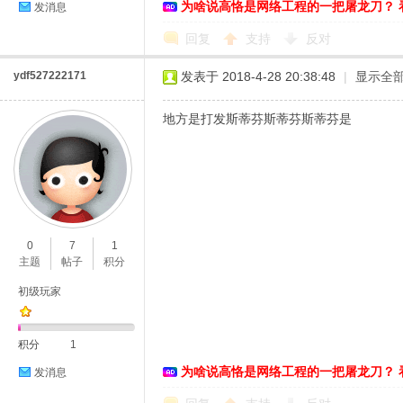
为啥说高恪是网络工程的一把屠龙刀？ 
发消息
回复
支持
反对
ydf527222171
发表于 2018-4-28 20:38:48
|
显示全
地方是打发斯蒂芬斯蒂芬斯蒂芬是
0
7
1
主题
帖子
积分
初级玩家
积分
1
为啥说高恪是网络工程的一把屠龙刀？ 
发消息