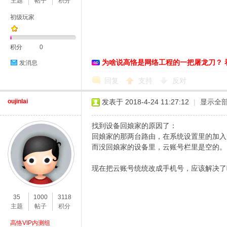
主题
帖子
积分
初级玩家
积分
0
为啥说高恪是网络工程的一把屠龙刀？ 
发消息
D
回复
支持
反对
oujinlai
发表于 2018-4-24 11:27:12
|
显示全
找到设备回娘家的原因了：
回娘家的那两台路由，在系统设置里的加入
而没回娘家的设备里，云账号栏里是空的。
现在把云账号统统改成手机号，应该解决了
高
35
1000
3118
主题
帖子
积分
高恪VIP内测组