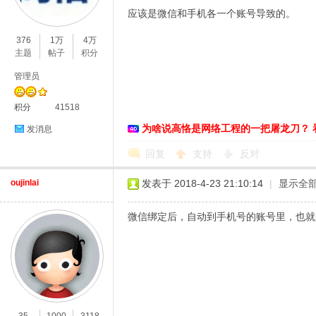
应该是微信和手机各一个账号导致的。
O
376
1万
4万
主题
帖子
积分
管理员
积分
41518
为啥说高恪是网络工程的一把屠龙刀？ 
发消息
回复
支持
反对
C
oujinlai
发表于 2018-4-23 21:10:14
|
显示全
微信绑定后，自动到手机号的账号里，也就是说微
L