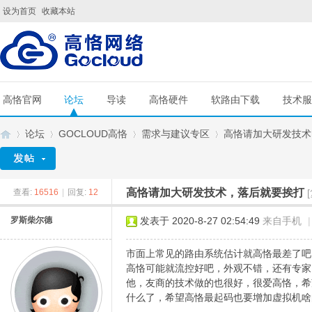
设为首页
收藏本站
高恪官网
论坛
导读
高恪硬件
软路由下载
技术服
论坛
GOCLOUD高恪
需求与建议专区
高恪请加大研发技术
高恪请加大研发技术，落后就要挨打
查看:
16516
|
回复:
12
G
»
›
›
›
罗斯柴尔德
发表于 2020-8-27 02:54:49
来自手机
|
市面上常见的路由系统估计就高恪最差了吧，
高恪可能就流控好吧，外观不错，还有专家
他，友商的技术做的也很好，很爱高恪，希
什么了，希望高恪最起码也要增加虚拟机啥