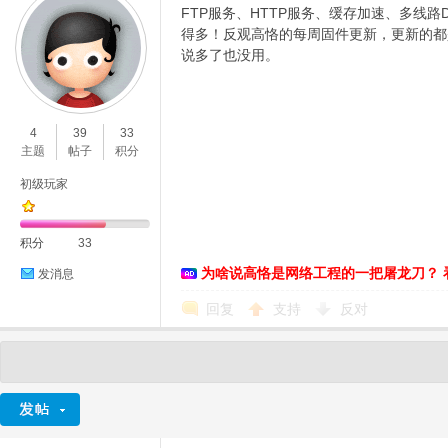
FTP服务、HTTP服务、缓存加速、多线
得多！反观高恪的每周固件更新，更新的都
说多了也没用。
4
39
33
主题
帖子
积分
初级玩家
积分
33
为啥说高恪是网络工程的一把屠龙刀？ 
发消息
回复
支持
反对