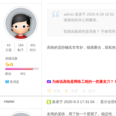
admin 发表于 2020-8-28 16:52
谢谢你的关心和鞭策。
软路由最差的是高恪？ 不敢苟同，
43
184
451
高恪的流控确实非常好，链路聚合，双机热
主题
帖子
积分
高级玩家
积分
451
为啥说高恪是网络工程的一把屠龙刀？ 
发消息
回复
支持
反对
chyinzi
发表于 2020-9-3 17:31:04
|
显示全部
友商的某快，用了快一个星期了。稳定性、