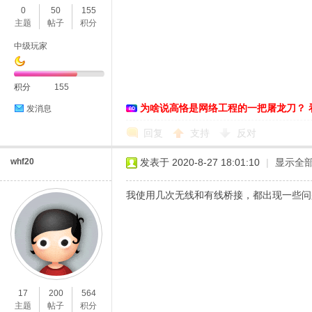
0
50
155
主题
帖子
积分
中级玩家
积分
155
为啥说高恪是网络工程的一把屠龙刀？ 
发消息
O
回复
支持
反对
whf20
发表于 2020-8-27 18:01:10
|
显示全
我使用几次无线和有线桥接，都出现一些问
U
17
200
564
主题
帖子
积分