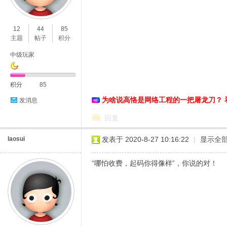
O
12
44
85
主题
帖子
积分
中级玩家
积分
85
为啥说高恪是网络工程的一把屠龙刀？ 
发消息
C
回复
laosui
发表于 2020-8-27 10:16:22
|
显示全
“哪怕收费，起码你得像样”，你说的对！
L