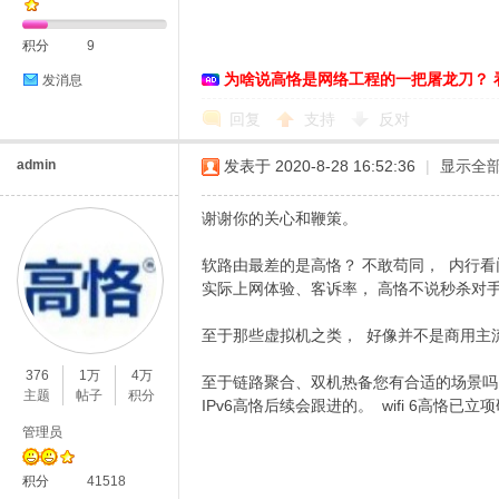
积分
9
为啥说高恪是网络工程的一把屠龙刀？ 
发消息
恪
回复
支持
反对
admin
发表于 2020-8-28 16:52:36
|
显示全
谢谢你的关心和鞭策。
软路由最差的是高恪？ 不敢苟同， 内行
实际上网体验、客诉率， 高恪不说秒杀对
网
至于那些虚拟机之类， 好像并不是商用主
376
1万
4万
至于链路聚合、双机热备您有合适的场景吗
主题
帖子
积分
IPv6高恪后续会跟进的。 wifi 6高恪已立
管理员
积分
41518