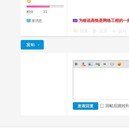
积分
31
为啥说高恪是网络工程的一
发消息
恪
回复
支持
反对
网
回帖后跳转
发表回复