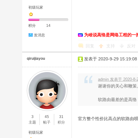
初级玩家
积分
14
为啥说高恪是网络工程的一
发消息
D
回复
支持
反对
qiruijiayou
发表于 2020-9-29 15:19:08
admin 发表于 2020-8-2
谢谢你的关心和鞭策
软路由最差的是高恪？
高
3
45
31
官方整个性价比高点的软路由呗
主题
帖子
积分
初级玩家