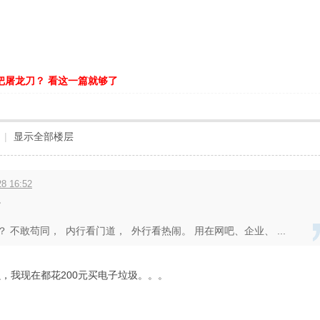
把屠龙刀？ 看这一篇就够了
|
显示全部楼层
8 16:52
。
 不敢苟同， 内行看门道， 外行看热闹。 用在网吧、企业、 ...
，我现在都花200元买电子垃圾。。。