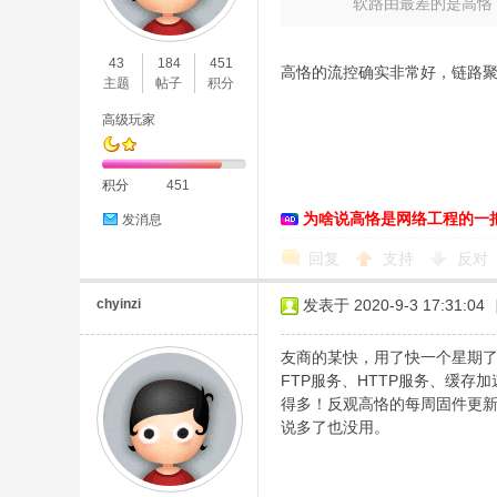
软路由最差的是高恪？
O
43
184
451
高恪的流控确实非常好，链路
主题
帖子
积分
高级玩家
积分
451
为啥说高恪是网络工程的一
发消息
C
回复
支持
反对
chyinzi
发表于 2020-9-3 17:31:04
友商的某快，用了快一个星期了
FTP服务、HTTP服务、缓
得多！反观高恪的每周固件更新
说多了也没用。
L