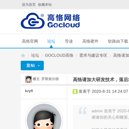
设为首页
收藏本站
高恪官网
论坛
导读
高恪硬件
软路由下载
论坛
GOCLOUD高恪
需求与建议专区
高恪请
楼主:
罗斯柴尔德
高恪请加大研发技术，落后
G
»
›
›
›
kzyfl
发表于 2020-8-31 14:24:07
admin 发表于 2020-8
谢谢你的关心和鞭策