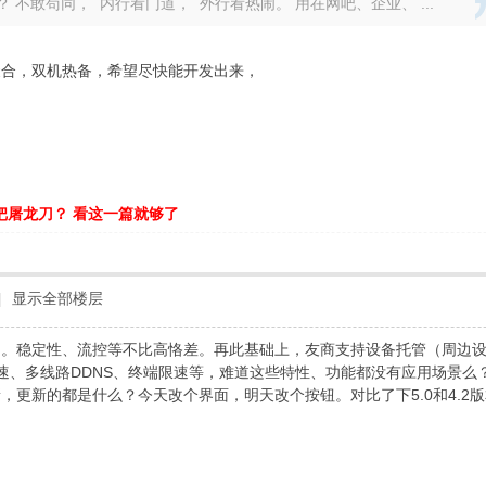
 不敢苟同， 内行看门道， 外行看热闹。 用在网吧、企业、 ...
聚合，双机热备，希望尽快能开发出来，
把屠龙刀？ 看这一篇就够了
|
显示全部楼层
。稳定性、流控等不比高恪差。再此基础上，友商支持设备托管（周边设备
存加速、多线路DDNS、终端限速等，难道这些特性、功能都没有应用场景
，更新的都是什么？今天改个界面，明天改个按钮。对比了下5.0和4.