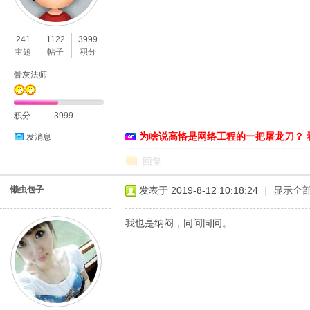
O
241
1122
3999
主题
帖子
积分
骨灰法师
积分
3999
为啥说高恪是网络工程的一把屠龙刀？ 
发消息
C
回复
懒虫包子
发表于 2019-8-12 10:18:24
|
显示全
我也是纳闷，同问同问。
L