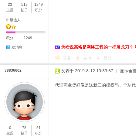
23
512
1249
主题
帖子
积分
中级达人
积分
1249
为啥说高恪是网络工程的一把屠龙刀？ 
发消息
O
回复
支持
反对
38836602
发表于 2019-8-12 10:33:57
|
显示全
代理商拿货好像是送新三的授权码，个别代
U
0
78
51
主题
帖子
积分