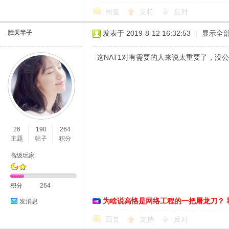
回复
支持
反对
胜天半子
发表于 2019-8-12 16:32:53
|
显示全
这NAT1对有需要的人来说太重要了，没公
26
190
264
主题
帖子
积分
高级玩家
积分
264
为啥说高恪是网络工程的一把屠龙刀？ 
发消息
回复
支持
反对