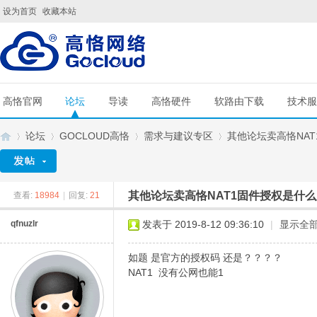
设为首页
收藏本站
高恪官网
论坛
导读
高恪硬件
软路由下载
技术服
论坛
GOCLOUD高恪
需求与建议专区
其他论坛卖高恪NAT
其他论坛卖高恪NAT1固件授权是什
查看:
18984
|
回复:
21
G
»
›
›
›
qfnuzlr
发表于 2019-8-12 09:36:10
|
显示全
如题 是官方的授权码 还是？？？？
NAT1 没有公网也能1