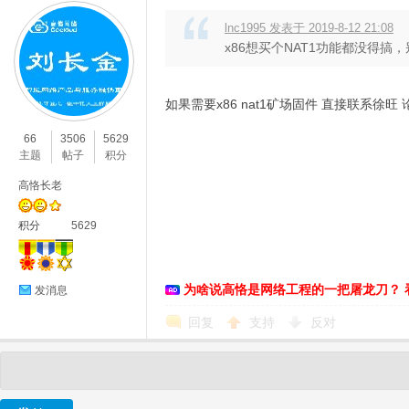
lnc1995 发表于 2019-8-12 21:08
x86想买个NAT1功能都没得搞
如果需要x86 nat1矿场固件 直接联系徐旺 论
66
3506
5629
主题
帖子
积分
高恪长老
积分
5629
为啥说高恪是网络工程的一把屠龙刀？ 
发消息
回复
支持
反对