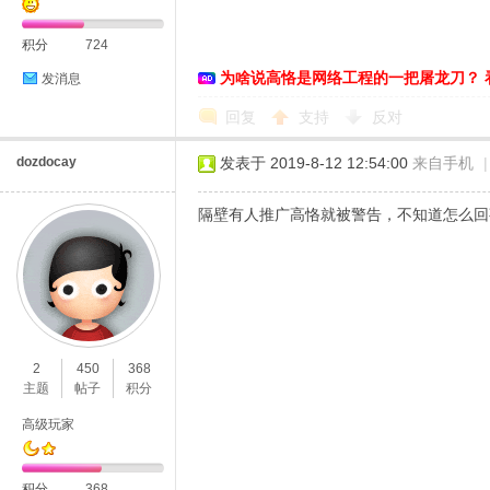
积分
724
为啥说高恪是网络工程的一把屠龙刀？ 
发消息
恪
回复
支持
反对
dozdocay
发表于 2019-8-12 12:54:00
来自手机
|
隔壁有人推广高恪就被警告，不知道怎么回
网
2
450
368
主题
帖子
积分
高级玩家
积分
368