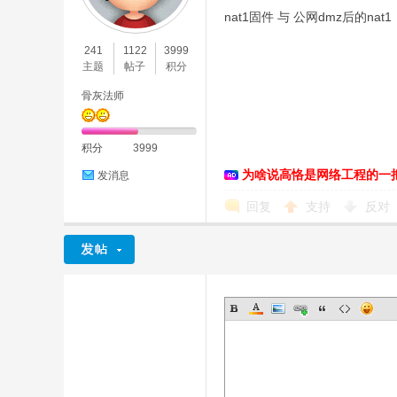
nat1固件 与 公网dmz后的nat
O
241
1122
3999
主题
帖子
积分
骨灰法师
积分
3999
为啥说高恪是网络工程的一
发消息
C
回复
支持
反对
L