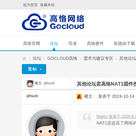
设为首页
收藏本站
高恪官网
论坛
导读
高恪硬件
软路由下载
论坛
GOCLOUD高恪
需求与建议专区
其他论坛
楼主:
qfnuzlr
其他论坛卖高恪NAT1固件
G
»
›
›
›
qfnuzlr
楼主
|
发表于 2019-10-14 
Matrix 发表于 2019-8-1
NAT1是提高了网络