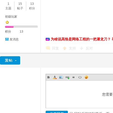
1
15
13
主题
帖子
积分
初级玩家
积分
13
为啥说高恪是网络工程的一把屠龙刀？ 
发消息
O
回复
支持
反对
您需要
U