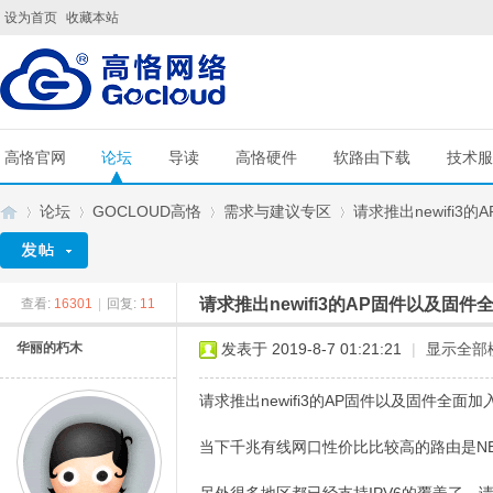
设为首页
收藏本站
高恪官网
论坛
导读
高恪硬件
软路由下载
技术服
论坛
GOCLOUD高恪
需求与建议专区
请求推出newifi3的
请求推出newifi3的AP固件以及固件
查看:
16301
|
回复:
11
G
»
›
›
›
华丽的朽木
发表于 2019-8-7 01:21:21
|
显示全部
请求推出newifi3的AP固件以及固件全面加入
当下千兆有线网口性价比比较高的路由是NE