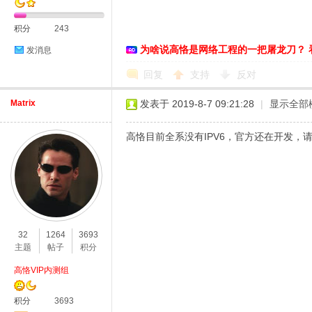
积分
243
为啥说高恪是网络工程的一把屠龙刀？ 
发消息
恪
回复
支持
反对
Matrix
发表于 2019-8-7 09:21:28
|
显示全部
高恪目前全系没有IPV6，官方还在开发，
网
32
1264
3693
主题
帖子
积分
高恪VIP内测组
积分
3693