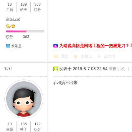
18
189
363
主题
帖子
积分
高级玩家
积分
363
为啥说高恪是网络工程的一把屠龙刀？ 
发消息
O
回复
支持
1
反对
0
957i
发表于 2019-8-7 08:22:54
来自手机
|
ipv6搞不出来
U
10
186
172
主题
帖子
积分