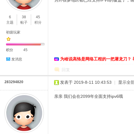
另外很多地区都已经支持IPV6的覆盖了，请
O
6
38
45
主题
帖子
积分
初级玩家
积分
45
为啥说高恪是网络工程的一把屠龙刀？ 
发消息
C
回复
283294820
发表于 2019-8-11 10:43:53
|
显示全
亲亲 我们会在2099年全面支持ipv6哦
L