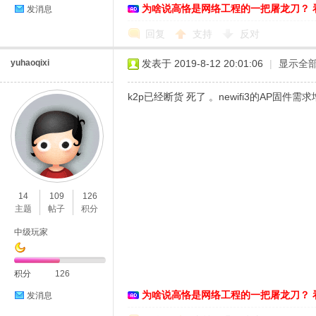
为啥说高恪是网络工程的一把屠龙刀？ 
发消息
回复
支持
反对
yuhaoqixi
发表于 2019-8-12 20:01:06
|
显示全
k2p已经断货 死了 。newifi3的AP固件需
14
109
126
主题
帖子
积分
中级玩家
积分
126
为啥说高恪是网络工程的一把屠龙刀？ 
发消息