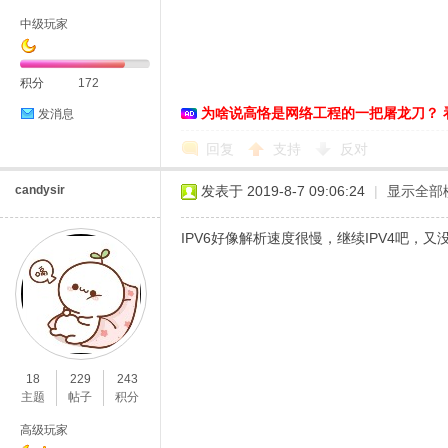
中级玩家
积分
172
为啥说高恪是网络工程的一把屠龙刀？ 
发消息
D
回复
支持
反对
candysir
发表于 2019-8-7 09:06:24
|
显示全部
IPV6好像解析速度很慢，继续IPV4吧，又
高
18
229
243
主题
帖子
积分
高级玩家