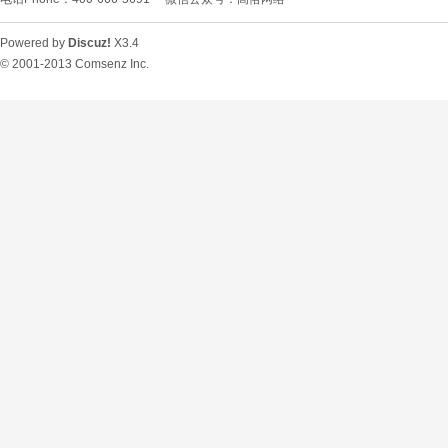
Powered by
Discuz!
X3.4
© 2001-2013
Comsenz Inc.
O
U