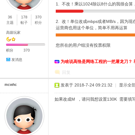
1. 不改！乘以1024除以8什么的我很会
O
36
178
370
2. 改！单位改成mbps或者MB/s，因
主题
帖子
积分
运营商也用这个单位，简单不用再运算
高级玩家
您所在的用户组没有投票权限
积分
370
发消息
为啥说高恪是网络工程的一把屠龙刀？ 
C
回复
mcwhc
发表于 2018-7-24 09:21:32
|
显示全
如果改成M ，请问我想设置130K 需要填
L