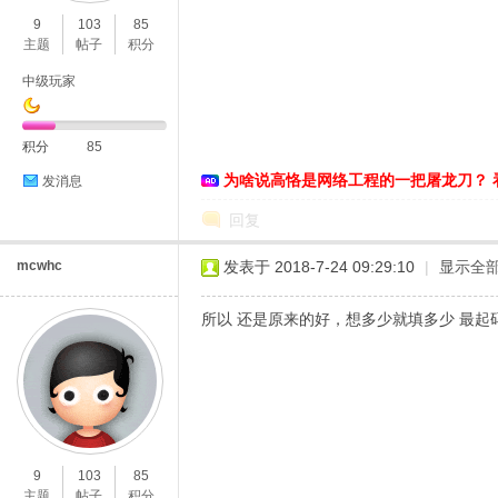
9
103
85
主题
帖子
积分
中级玩家
积分
85
为啥说高恪是网络工程的一把屠龙刀？ 
发消息
O
回复
mcwhc
发表于 2018-7-24 09:29:10
|
显示全
所以 还是原来的好，想多少就填多少 最起码
U
9
103
85
主题
帖子
积分