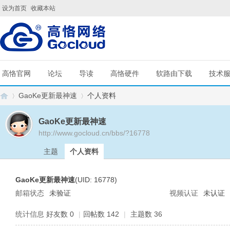
设为首页
收藏本站
高恪官网
论坛
导读
高恪硬件
软路由下载
技术
GaoKe更新最神速
个人资料
GaoKe更新最神速
http://www.gocloud.cn/bbs/?16778
G
›
›
主题
个人资料
GaoKe更新最神速
(UID: 16778)
邮箱状态
未验证
视频认证
未认证
统计信息
好友数 0
|
回帖数 142
|
主题数 36