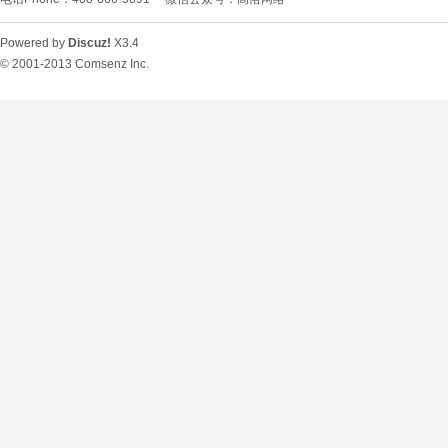
Powered by
Discuz!
X3.4
© 2001-2013
Comsenz Inc.
O
U