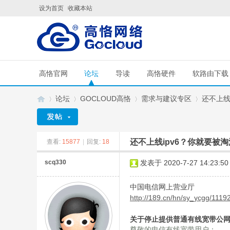
设为首页
收藏本站
高恪官网
论坛
导读
高恪硬件
软路由下载
论坛
GOCLOUD高恪
需求与建议专区
还不上线
还不上线ipv6？你就要被
查看:
15877
|
回复:
18
G
»
›
›
›
scq330
发表于 2020-7-27 14:23:50
中国电信网上营业厅
http://189.cn/hn/sy_ycgg/1119
关于停止提供普通有线宽带公网I