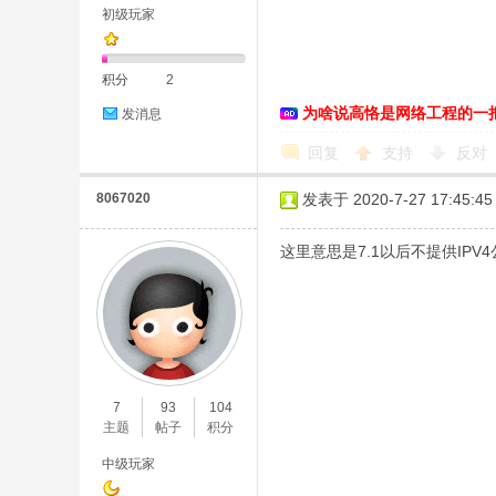
初级玩家
积分
2
恪
为啥说高恪是网络工程的一
发消息
回复
支持
反对
8067020
发表于 2020-7-27 17:45:45
这里意思是7.1以后不提供IPV
网
7
93
104
主题
帖子
积分
中级玩家