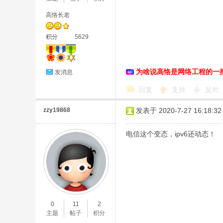
高恪长老
积分
5629
D
为啥说高恪是网络工程的一
发消息
回复
支持
反对
zzy19868
发表于 2020-7-27 16:18:32
电信这个变态，ipv6还动态！
高
0
11
2
主题
帖子
积分