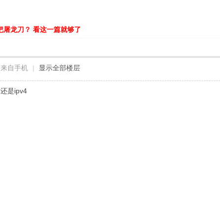
把屠龙刀？ 看这一篇就够了
来自手机
|
显示全部楼层
是ipv4