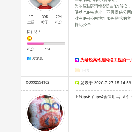
尊敬的电信有线宽带用户：
为响应国家“网络强国”的号召，
O
供动态IPv6地址、不再提供公
17
395
724
对有IPv4公网地址服务需求
主题
帖子
积分
特此公告
固件达人
积分
724
发消息
为啥说高恪是网络工程的一
C
回复
QQ332554302
发表于 2020-7-27 15:14:59
上线ipv6了 ipv4会停用吗 
L