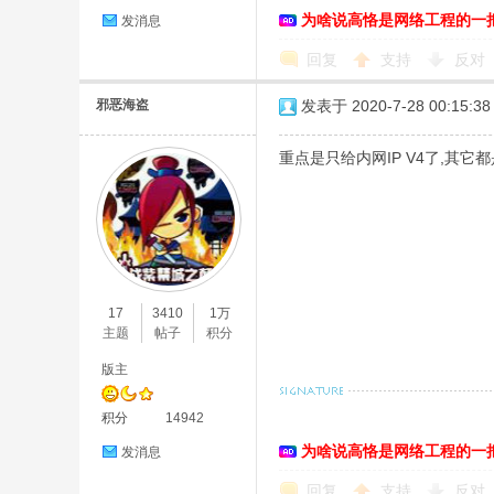
为啥说高恪是网络工程的一
发消息
回复
支持
反对
邪恶海盗
发表于 2020-7-28 00:15:38
重点是只给内网IP V4了,其它都是
17
3410
1万
主题
帖子
积分
版主
积分
14942
为啥说高恪是网络工程的一
发消息
回复
支持
反对