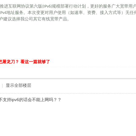
推进互联网协议第六版(IPv6)规模部署行动计划，更好的服务广大宽带用户
网IPv4地址服务。本次变更对用户使用（如速率、资费、接入方式等）无任
的客户建议选择我公司其它有线宽带产品。
把屠龙刀？ 看这一篇就够了
|
显示全部楼层
固件不支持ipv6的话会不能上网吗？？