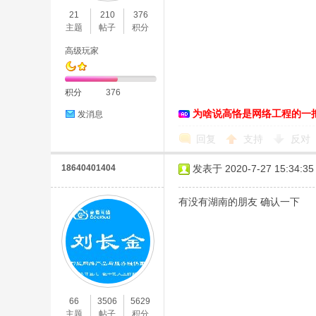
21
210
376
主题
帖子
积分
高级玩家
积分
376
为啥说高恪是网络工程的一
发消息
O
回复
支持
反对
18640401404
发表于 2020-7-27 15:34:35
有没有湖南的朋友 确认一下
U
66
3506
5629
主题
帖子
积分