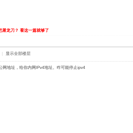
把屠龙刀？ 看这一篇就够了
|
显示全部楼层
4公网地址，给你内网IPv4地址。咋可能停止ipv4