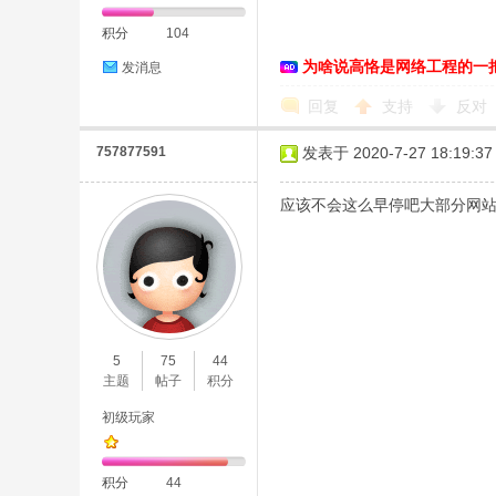
积分
104
络
为啥说高恪是网络工程的一
发消息
回复
支持
反对
757877591
发表于 2020-7-27 18:19:37
应该不会这么早停吧大部分网站还
5
75
44
主题
帖子
积分
初级玩家
积分
44