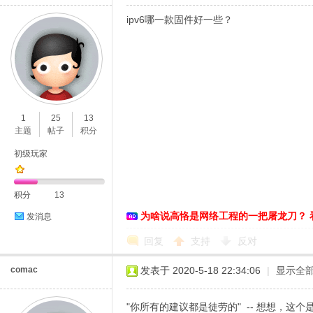
ipv6哪一款固件好一些？
1
25
13
主题
帖子
积分
初级玩家
积分
13
为啥说高恪是网络工程的一把屠龙刀？ 
发消息
回复
支持
反对
comac
发表于 2020-5-18 22:34:06
|
显示全
"你所有的建议都是徒劳的" -- 想想，这个