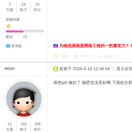
2
24
23
主题
帖子
积分
初级玩家
积分
23
为啥说高恪是网络工程的一把屠龙刀？ 
发消息
O
回复
支持
1
反对
0
wzyyc
发表于 2020-5-10 12:36:54
|
显示全
谁把ip6 做好了 隔壁也没弄好啊 下面的主机
U
12
102
106
主题
帖子
积分