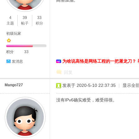
高恪加油。
O
4
39
33
主题
帖子
积分
初级玩家
积分
33
为啥说高恪是网络工程的一把屠龙刀？ 
发消息
C
回复
Mango727
发表于 2020-5-10 22:37:35
|
显示全
没有IPv6确实难受，难受得很。
L