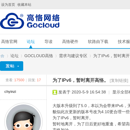
设为首页
收藏本站
高恪官网
论坛
导读
高恪硬件
软路由下载
技术服
论坛
GOCLOUD高恪
需求与建议专区
为了IPv6，暂时离
为了IPv6，暂时离开高恪。
查看:
17500
|
回复:
17
[复制链接]
G
»
›
›
›
chyinzi
发表于 2020-5-9 16:54:38
|
显示全部
大版本升级到了5.0，本以为会带来IPv6
貌似此次更新的版本号改为4.10更合理
为了IPv6，暂时离开。
暂时地离开，为了日后更好地重逢，希望高恪