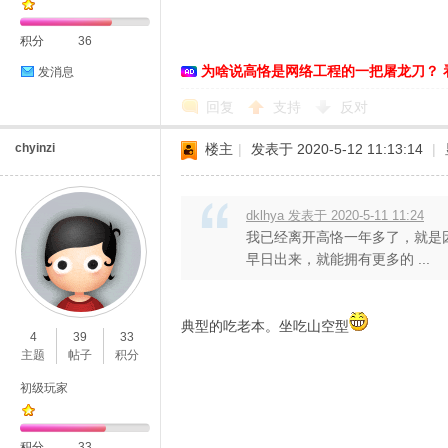
积分
36
为啥说高恪是网络工程的一把屠龙刀？ 
发消息
恪
回复
支持
反对
chyinzi
楼主
|
发表于 2020-5-12 11:13:14
|
dklhya 发表于 2020-5-11 11:24
我已经离开高恪一年多了，就是因为
早日出来，就能拥有更多的 ...
网
典型的吃老本。坐吃山空型
4
39
33
主题
帖子
积分
初级玩家
积分
33