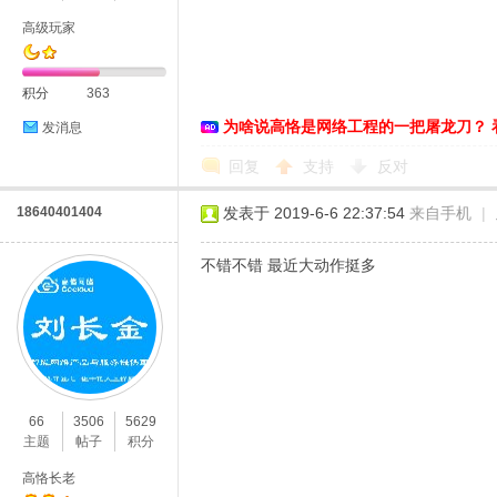
高级玩家
积分
363
恪
为啥说高恪是网络工程的一把屠龙刀？ 
发消息
回复
支持
反对
18640401404
发表于 2019-6-6 22:37:54
来自手机
|
不错不错 最近大动作挺多
网
66
3506
5629
主题
帖子
积分
高恪长老