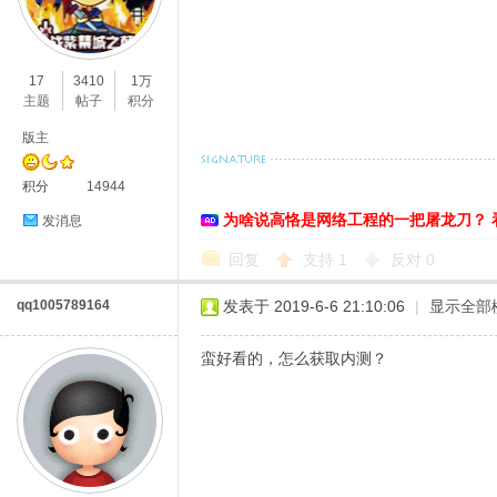
17
3410
1万
主题
帖子
积分
版主
积分
14944
O
为啥说高恪是网络工程的一把屠龙刀？ 
发消息
回复
支持
1
反对
0
qq1005789164
发表于 2019-6-6 21:10:06
|
显示全部
蛮好看的，怎么获取内测？
U