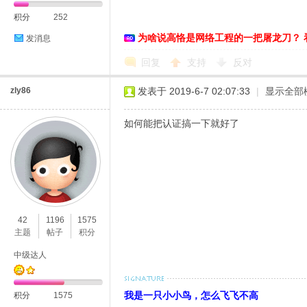
积分
252
为啥说高恪是网络工程的一把屠龙刀？ 
发消息
回复
支持
反对
zly86
发表于 2019-6-7 02:07:33
|
显示全部
如何能把认证搞一下就好了
42
1196
1575
主题
帖子
积分
中级达人
我是一只小小鸟，怎么飞飞不高
积分
1575