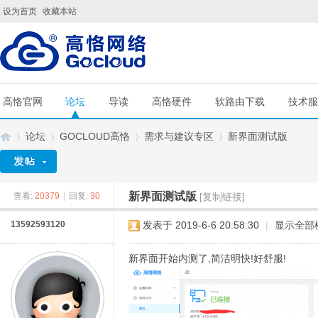
设为首页
收藏本站
高恪官网
论坛
导读
高恪硬件
软路由下载
技术服
论坛
GOCLOUD高恪
需求与建议专区
新界面测试版
新界面测试版
查看:
20379
|
回复:
30
[复制链接]
G
»
›
›
›
13592593120
发表于 2019-6-6 20:58:30
|
显示全部
新界面开始内测了,简洁明快!好舒服!