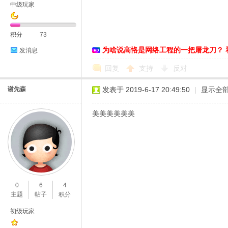
中级玩家
积分
73
为啥说高恪是网络工程的一把屠龙刀？ 
发消息
D
回复
支持
反对
谢先森
发表于 2019-6-17 20:49:50
|
显示全
美美美美美美
高
0
6
4
主题
帖子
积分
初级玩家