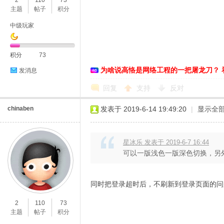
2
110
73
主题
帖子
积分
中级玩家
积分
73
为啥说高恪是网络工程的一把屠龙刀？ 
发消息
回复
支持
反对
O
chinaben
发表于 2019-6-14 19:49:20
|
显示全
星冰乐 发表于 2019-6-7 16:44
可以一版浅色一版深色切换，另
同时把登录超时后，不刷新到登录页面的问
U
2
110
73
主题
帖子
积分