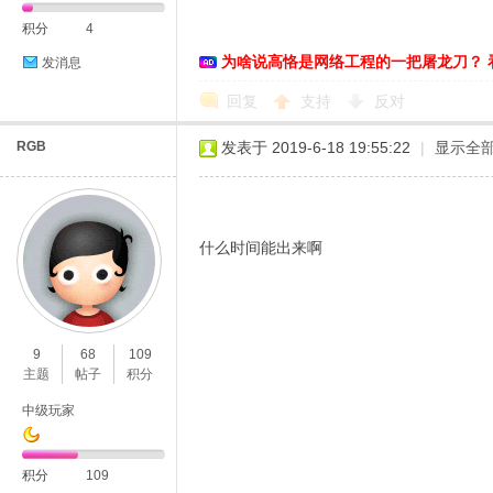
积分
4
为啥说高恪是网络工程的一把屠龙刀？ 
发消息
恪
回复
支持
反对
RGB
发表于 2019-6-18 19:55:22
|
显示全
什么时间能出来啊
网
9
68
109
主题
帖子
积分
中级玩家
积分
109