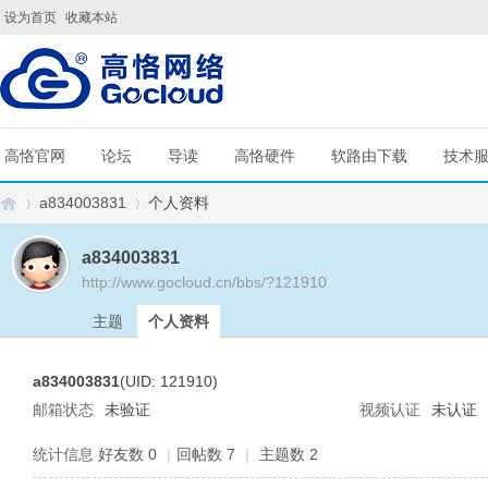
设为首页
收藏本站
高恪官网
论坛
导读
高恪硬件
软路由下载
技术
a834003831
个人资料
a834003831
http://www.gocloud.cn/bbs/?121910
G
›
›
主题
个人资料
a834003831
(UID: 121910)
邮箱状态
未验证
视频认证
未认证
统计信息
好友数 0
|
回帖数 7
|
主题数 2