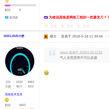
积分
9
为啥说高恪是网络工程的一把屠龙刀？ 
发消息
恪
回复
支持
反对
GOCLOUD小舒
楼主
|
发表于 2018-5-18 11:39:56
|
xilecn 发表于 2018-5-18 11:02
气人东莞宽带不可以多拨
网
101
4332
4963
主题
帖子
积分
高恪技术支持
积分
4963