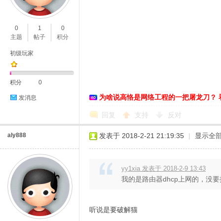
O
0
1
0
主题
帖子
积分
初级玩家
积分
0
为啥说高恪是网络工程的一把屠龙刀？ 
发消息
C
回复
支持
反对
aly888
发表于 2018-2-21 21:19:35
|
显示全
yy1xia 发表于 2018-2-9 13:43
我的是路由器dhcp上网的，没
听说是要破解猫
L