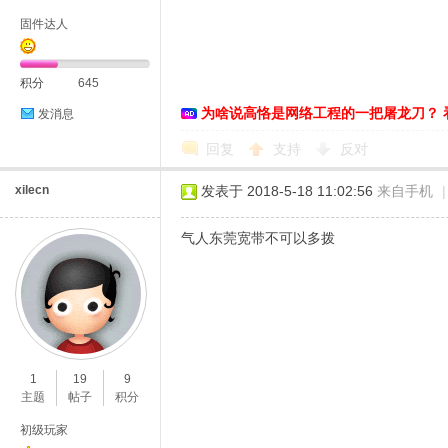
固件达人
积分
645
为啥说高恪是网络工程的一把屠龙刀？ 
发消息
D
回复
支持
反对
xilecn
发表于 2018-5-18 11:02:56
来自手机
|
气人东莞宽带不可以多拨
高
1
19
9
主题
帖子
积分
初级玩家