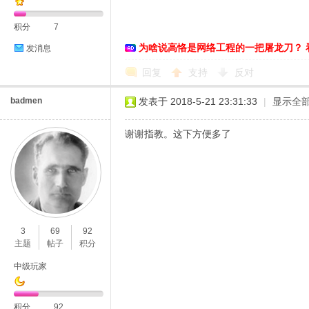
积分
7
为啥说高恪是网络工程的一把屠龙刀？ 
发消息
回复
支持
反对
badmen
发表于 2018-5-21 23:31:33
|
显示全
谢谢指教。这下方便多了
3
69
92
主题
帖子
积分
中级玩家
积分
92