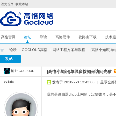
设为首页
收藏本站
高恪官网
论坛
导读
高恪硬件
软路由下载
技术服
论坛
GOCLOUD高恪
网络工程方案与教程
[高恪小知识]
楼主:
GOCLOUD小舒
[高恪小知识]单线多拨如何访问光猫
G
»
›
›
›
yy1xia
发表于 2018-2-9 13:43:06
|
显示全部
我的是路由器dhcp上网的，没要拨号，是