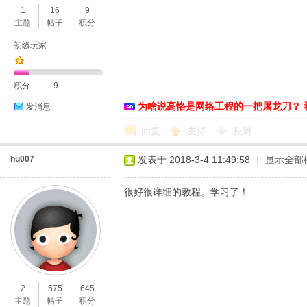
1
16
9
主题
帖子
积分
初级玩家
积分
9
为啥说高恪是网络工程的一把屠龙刀？ 
发消息
O
回复
支持
反对
hu007
发表于 2018-3-4 11:49:58
|
显示全部
很好很详细的教程。学习了！
U
2
575
645
主题
帖子
积分