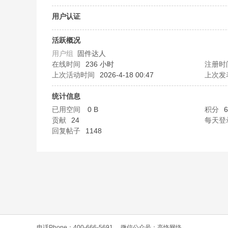
O
用户认证
活跃概况
用户组
固件达人
在线时间
236 小时
注册时
上次活动时间
2026-4-18 00:47
上次发
统计信息
已用空间
0 B
积分
6
C
贡献
24
每天登
回复帖子
1148
L
电话Phone：400-666-5691
微信公众号：高恪网络