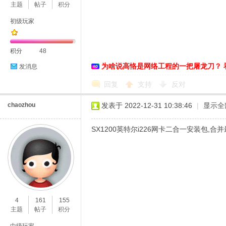
主题
帖子
积分
初级玩家
恪
积分
48
为啥说高恪是网络工程的一把屠龙刀？ 
发消息
回复
支持
反对
chaozhou
发表于 2022-12-31 10:38:46
|
显示全
SX1200英特尔i226网卡二合一安装包,合并
网
4
161
155
主题
帖子
积分