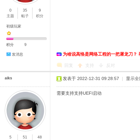
0
35
9
主题
帖子
积分
初级玩家
D
积分
9
为啥说高恪是网络工程的一把屠龙刀？ 
发消息
回复
支持
反对
aiks
发表于 2022-12-31 09:28:57
|
显示全
需要支持支持UEFI启动
高
5
51
48