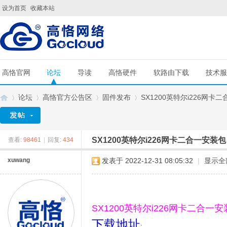
设为首页
收藏本站
高恪官网
论坛
导读
高恪硬件
软路由下载
技术服
论坛
高恪官方公告区
固件发布
SX1200英特尔i226网卡
SX1200英特尔i226网卡二合一安装包
查看:
98461
|
回复:
434
G
»
›
›
›
xuwang
发表于 2022-12-31 08:05:32
|
显示全
SX1200英特尔i226网卡二合一安
下载地址
: