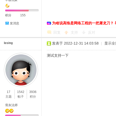
中级玩家
络
积分
155
为啥说高恪是网络工程的一把屠龙刀？ 
发消息
回复
支持
反对
lesing
发表于 2022-12-31 14:03:58
|
显示全
测试支持一下
17
1542
3936
主题
帖子
积分
骨灰法师