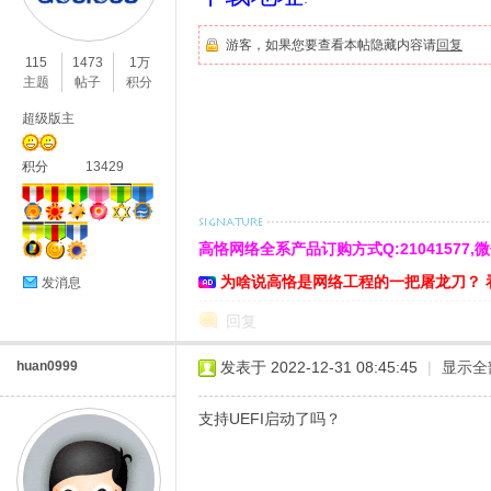
O
游客，如果您要查看本帖隐藏内容请
回复
115
1473
1万
主题
帖子
积分
超级版主
积分
13429
高恪网络全系产品订购方式Q:21041577,微信:cn
C
为啥说高恪是网络工程的一把屠龙刀？ 
发消息
回复
huan0999
发表于 2022-12-31 08:45:45
|
显示全
支持UEFI启动了吗？
L