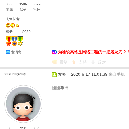
66
3506
5629
主题
帖子
积分
高恪长老
积分
5629
为啥说高恪是网络工程的一把屠龙刀？ 
O
发消息
回复
支持
反对
feixunluyouqi
发表于 2020-6-17 11:01:39
来自手机
|
慢慢等待
U
2
256
251