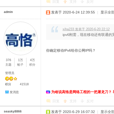
回复
支持
反对
admin
发表于 2020-6-24 12:39:55
|
显示全
xiha233 发表于 2020-6-20 22:12
ipv6刚需，现在移动还有联通的宽
你确定移动IPv6给你公网IP吗？
376
1万
4万
主题
帖子
积分
管理员
积分
41518
为啥说高恪是网络工程的一把屠龙刀？ 
发消息
回复
支持
反对
seasky8866
发表于 2020-6-29 16:07:32
|
显示全