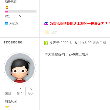
初级玩家
积分
5
恪
为啥说高恪是网络工程的一把屠龙刀？ 
发消息
回复
13303856995
发表于 2020-6-18 11:43:00
来自手机
|
华为墙建好前，ipv6也没啥用
网
1
15
9
主题
帖子
积分
初级玩家