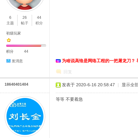
O
6
26
44
主题
帖子
积分
初级玩家
积分
44
为啥说高恪是网络工程的一把屠龙刀？ 
发消息
C
回复
18640401404
发表于 2020-6-16 20:58:47
|
显示全
等等 不要着急
L