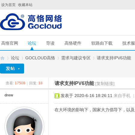
设为首页
收藏本站
高恪官网
论坛
导读
高恪硬件
软路由下载
技术服
论坛
GOCLOUD高恪
需求与建议专区
请求支持IPV6功能
请求支持IPV6功能
查看:
17508
|
回复:
18
[复制链接]
G
»
›
›
›
drew
发表于 2020-6-16 18:26:11
来自手机
|
在大环境的影响下，国家大力倡导下，以及最