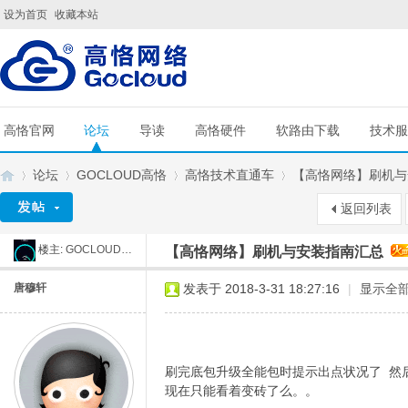
设为首页
收藏本站
高恪官网
论坛
导读
高恪硬件
软路由下载
技术服
论坛
GOCLOUD高恪
高恪技术直通车
【高恪网络】刷机与
返回列表
楼主:
GOCLOUD小舒
【高恪网络】刷机与安装指南汇总
G
»
›
›
›
唐穆轩
发表于 2018-3-31 18:27:16
|
显示全
刷完底包升级全能包时提示出点状况了 然
现在只能看着变砖了么。。