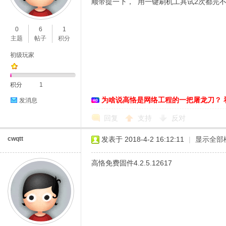
顺带提一下， 用一键刷机工具试2次都完不成
0
6
1
主题
帖子
积分
初级玩家
D
积分
1
为啥说高恪是网络工程的一把屠龙刀？ 
发消息
回复
支持
反对
cwqtt
发表于 2018-4-2 16:12:11
|
显示全部
高恪免费固件4.2.5.12617
高