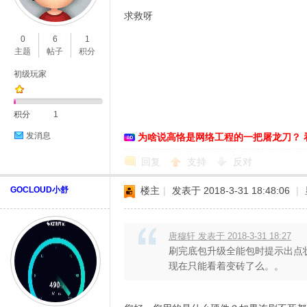
求救呀
O
0
6
1
主题
帖子
积分
初级玩家
积分
1
发消息
为啥说高恪是网络工程的一把屠龙刀？ 
C
回复
支持
反对
GOCLOUD小舒
楼主
|
发表于 2018-3-31 18:48:06
|
唐穆轩 发表于 2018-3-31 18:27
刷完底包升级全能包时提示出点
现在只能看着变砖了么。。
L