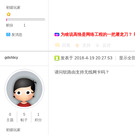
初级玩家
络
积分
1
为啥说高恪是网络工程的一把屠龙刀？ 
发消息
回复
支持
反对
gdshlxy
发表于 2018-4-19 20:27:53
|
显示全
请问软路由支持无线网卡吗？
0
5
1
主题
帖子
积分
初级玩家