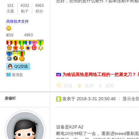
您好，您用的是什么硬件？如果连刷不死都
101
4332
4963
主题
帖子
积分
高恪技术支持
积分
4963
O
为啥说高恪是网络工程的一把屠龙刀？ 
发消息
回复
支持
反对
唐穆轩
发表于 2018-3-31 20:50:46
|
显示全
U
设备是K2P A2
断电10分钟晾了一会， 重新进breed重刷