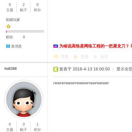
0
2
0
主题
帖子
积分
初级玩家
恪
积分
0
为啥说高恪是网络工程的一把屠龙刀？ 
发消息
回复
支持
反对
ho8388
发表于 2018-4-13 16:00:50
|
显示全
rewrerwewrrewewrrewrwewer
网
0
3
1
主题
帖子
积分