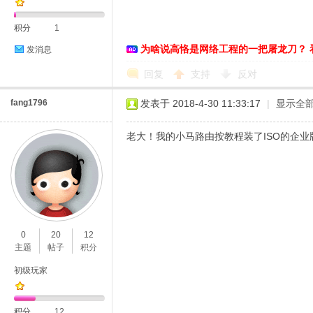
积分
1
为啥说高恪是网络工程的一把屠龙刀？ 
发消息
回复
支持
反对
fang1796
发表于 2018-4-30 11:33:17
|
显示全
老大！我的小马路由按教程装了ISO的企业版底
0
20
12
主题
帖子
积分
初级玩家
积分
12