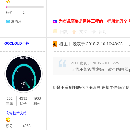
积分
1
为啥说高恪是网络工程的一把屠龙刀？ 
发消息
回复
支持
反对
GOCLOUD小舒
楼主
|
发表于 2018-2-10 16:48:25
|
dis1 发表于 2018-2-10 16:25
无线不能设置密码，改个路由器i
您是不是刷的底包？有刷机完整固件吗？使
101
4332
4963
主题
帖子
积分
高恪技术支持
积分
4963