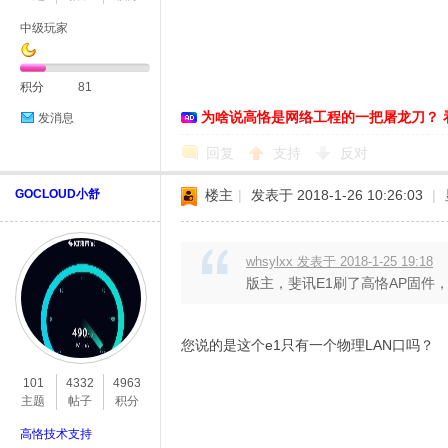
中级玩家
络
积分
81
为啥说高恪是网络工程的一把屠龙刀？ 
发消息
回复
支持
反对
GOCLOUD小舒
楼主
|
发表于 2018-1-26 10:26:03
|
whsylxx 发表于 2018-1-25 19:18
版主，斐讯E1刷了高恪AP固件
您说的是这个e1只有一个物理LAN口吗？
101
4332
4963
主题
帖子
积分
高恪技术支持