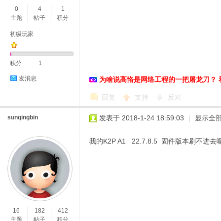
0
4
1
主题
帖子
积分
初级玩家
积分
1
发消息
为啥说高恪是网络工程的一把屠龙刀？ 
O
回复
支持
反对
sunqingbin
发表于 2018-1-24 18:59:03
|
显示全
我的K2P A1 22.7.8.5 固件版本刷不进去
U
16
182
412
主题
帖子
积分