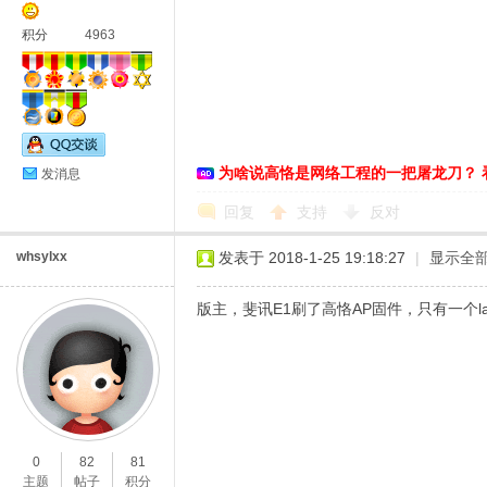
积分
4963
恪
为啥说高恪是网络工程的一把屠龙刀？ 
发消息
回复
支持
反对
whsylxx
发表于 2018-1-25 19:18:27
|
显示全
版主，斐讯E1刷了高恪AP固件，只有一个
网
0
82
81
主题
帖子
积分