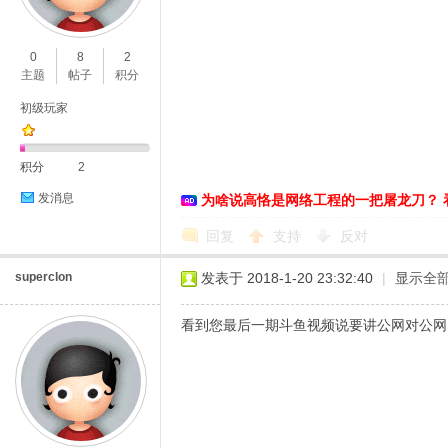
O
0
8
2
主题
帖子
积分
初级玩家
积分
2
发消息
为啥说高恪是网络工程的一把屠龙刀？ 
C
回复
支持
反对
superclon
发表于 2018-1-20 23:32:40
|
显示全
看到您最后一期斗鱼视频说要讲公网对公网
L