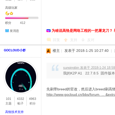
高级玩家
积分
412
为啥说高恪是网络工程的一把屠龙刀？ 
发消息
D
回复
支持
反对
GOCLOUD小舒
楼主
|
发表于 2018-1-25 10:27:40
|
sunqingbin 发表于 2018-1-24 18:59
我的K2P A1 22.7.8.5 固件
高
先刷带breed的官改，然后进入breed
http://www.gocloud.cn/bbs/forum. ... &e
101
4332
4963
主题
帖子
积分
高恪技术支持