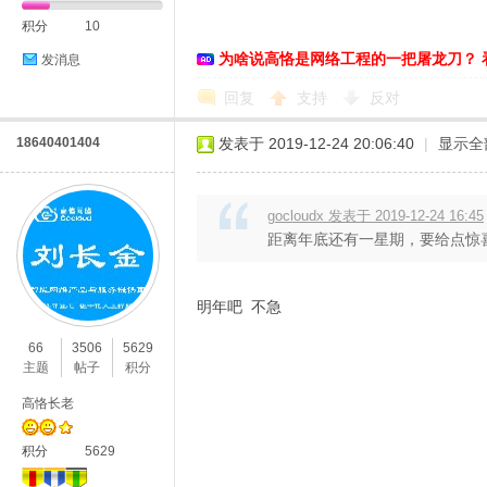
积分
10
络
为啥说高恪是网络工程的一把屠龙刀？ 
发消息
回复
支持
反对
18640401404
发表于 2019-12-24 20:06:40
|
显示全
gocloudx 发表于 2019-12-24 16:45
距离年底还有一星期，要给点惊
明年吧 不急
66
3506
5629
主题
帖子
积分
高恪长老
积分
5629