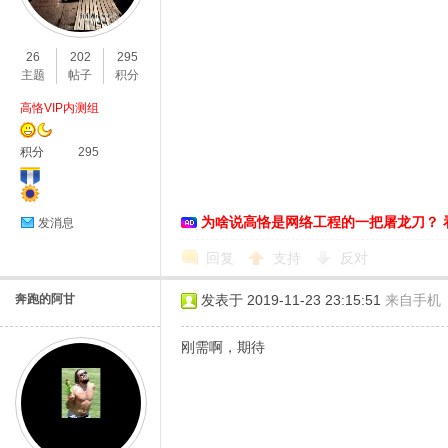
O
26
202
295
主题
帖子
积分
高恪VIP内测组
积分
295
为啥说高恪是网络工程的一把屠龙刀？ 
发消息
C
回复
支持
反对
奔跑的阿甘
发表于 2019-11-23 23:15:51
来自手机
刚需啊，期待
L