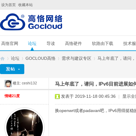
设为首页
收藏本站
高恪官网
论坛
导读
高恪硬件
软路由下载
技术服
论坛
GOCLOUD高恪
需求与建议专区
马上年底了，请问，I
楼主:
ceshi132
马上年底了，请问，IPv6目前进展如
G
»
›
›
›
情绪21度
发表于 2019-11-18 00:45:36
|
显示全
换openwrt或者padavan吧，IPv6用得挺稳