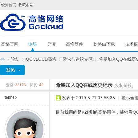
设为首页
收藏本站
高恪官网
论坛
导读
高恪硬件
软路由下载
技术服
论坛
GOCLOUD高恪
需求与建议专区
希望加入QQ在线历
希望加入QQ在线历史记录
查看:
33176
|
回复:
49
[复制链接]
G
»
›
›
›
taphep
发表于 2019-5-21 07:55:35
|
显示全
目前我用的是K2P刷的高恪固件，能够看Q