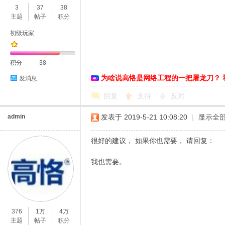
3
37
38
主题
帖子
积分
初级玩家
积分
38
为啥说高恪是网络工程的一把屠龙刀？ 
发消息
O
回复
支持
反对
admin
发表于 2019-5-21 10:08:20
|
显示全
很好的建议， 如果你也需要， 请回复：
我也需要。
U
376
1万
4万
主题
帖子
积分