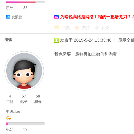
积分
38
为啥说高恪是网络工程的一把屠龙刀？ 
发消息
恪
回复
支持
反对
明镜
发表于 2019-5-24 13:33:48
|
显示全
我也需要，最好再加上微信和淘宝
网
4
57
59
主题
帖子
积分
中级玩家
积分
59