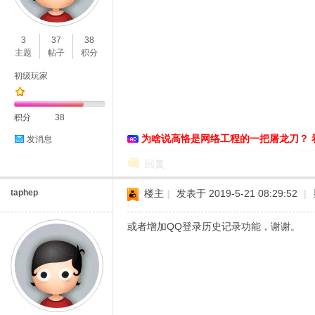
O
3
37
38
主题
帖子
积分
初级玩家
积分
38
为啥说高恪是网络工程的一把屠龙刀？ 
发消息
C
回复
taphep
楼主
|
发表于 2019-5-21 08:29:52
|
或者增加QQ登录历史记录功能，谢谢。
L