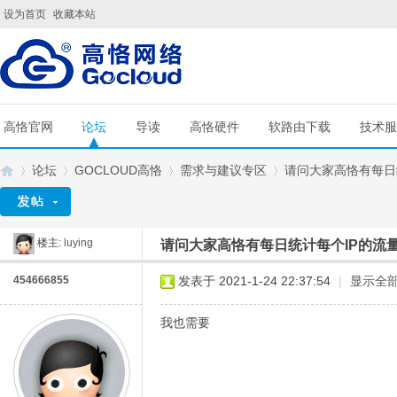
设为首页
收藏本站
高恪官网
论坛
导读
高恪硬件
软路由下载
技术服
论坛
GOCLOUD高恪
需求与建议专区
请问大家高恪有每日统
楼主:
luying
请问大家高恪有每日统计每个IP的流
G
»
›
›
›
454666855
发表于 2021-1-24 22:37:54
|
显示全
我也需要