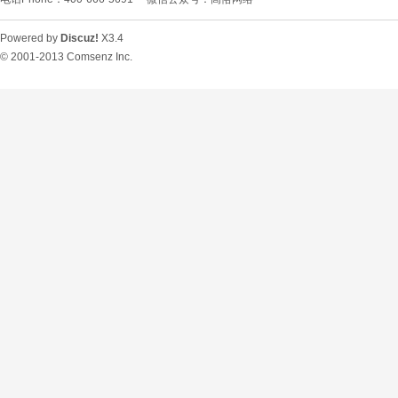
Powered by
Discuz!
X3.4
© 2001-2013
Comsenz Inc.
O
U