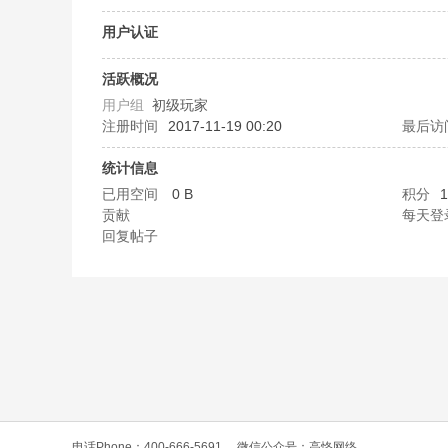
O
用户认证
活跃概况
用户组
初级玩家
注册时间
2017-11-19 00:20
最后访
统计信息
已用空间
0 B
积分
1
贡献
每天登
C
回复帖子
L
电话Phone：400-666-5691
微信公众号：高恪网络