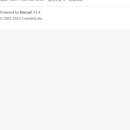
Powered by
Discuz!
X3.4
© 2001-2013
Comsenz Inc.
O
U