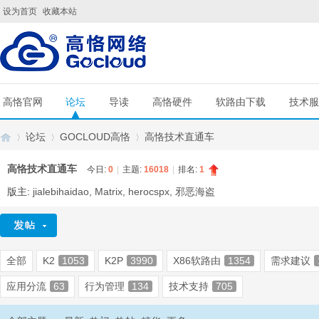
设为首页
收藏本站
高恪官网
论坛
导读
高恪硬件
软路由下载
技术服
论坛
GOCLOUD高恪
高恪技术直通车
高恪技术直通车
今日:
0
|
主题:
16018
|
排名:
1
版主:
jialebihaidao
,
Matrix
,
herocspx
,
邪恶海盗
G
»
›
›
全部
K2
1053
K2P
3990
X86软路由
1354
需求建议
应用分流
63
行为管理
134
技术支持
705