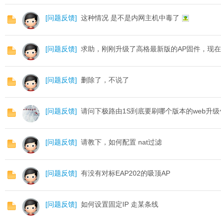
[
问题反馈
]
这种情况 是不是内网主机中毒了
络
[
问题反馈
]
求助，刚刚升级了高格最新版的AP固件，现
[
问题反馈
]
删除了，不说了
[
问题反馈
]
请问下极路由1S到底要刷哪个版本的web升级
[
问题反馈
]
请教下，如何配置 nat过滤
[
问题反馈
]
有没有对标EAP202的吸顶AP
[
问题反馈
]
如何设置固定IP 走某条线