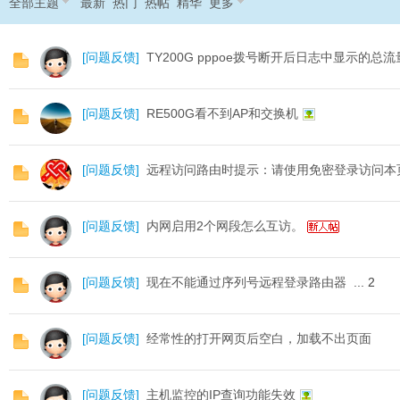
全部主题
最新
热门
热帖
精华
更多
O
[
问题反馈
]
TY200G pppoe拨号断开后日志中显示的总
[
问题反馈
]
RE500G看不到AP和交换机
[
问题反馈
]
远程访问路由时提示：请使用免密登录访问本
C
[
问题反馈
]
内网启用2个网段怎么互访。
[
问题反馈
]
现在不能通过序列号远程登录路由器
...
2
[
问题反馈
]
经常性的打开网页后空白，加载不出页面
L
[
问题反馈
]
主机监控的IP查询功能失效