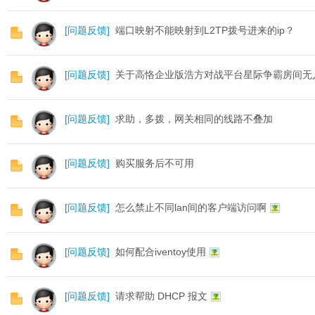
[
问题反馈
]
端口映射不能映射到L2TP拨号进来的ip？
恪
[
问题反馈
]
关于高恪企业版浩方对战平台星际争霸房间无
[
问题反馈
]
求助，多拨，网关相同的线路不叠加
[
问题反馈
]
购买服务后不可用
网
[
问题反馈
]
怎么禁止不同lan间的客户端访问啊
[
问题反馈
]
如何配合iventoy使用
[
问题反馈
]
请求帮助 DHCP 报文