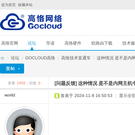
设为首页
收藏本站
高恪官网
论坛
导读
高恪硬件
软路由下载
技术服
论坛
GOCLOUD高恪
高恪技术直通车
这种情况 是不是内
[问题反馈]
这种情况 是不是内网主机
查看:
2459
|
回复:
0
G
»
›
›
›
wzx82
发表于 2024-11-8 16:50:53
|
显示全